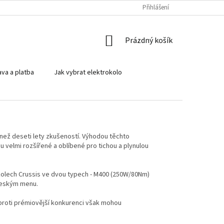
PODMÍNKY OCHRANY OSOBNÍCH ÚDAJŮ
SROVNÁVACÍ KALKULAČKA PŘE
Přihlášení
NÁKUPNÍ
Prázdný košík
KOŠÍK
va a platba
Jak vybrat elektrokolo
 než deseti lety zkušeností. Výhodou těchto
 velmi rozšířené a oblíbené pro tichou a plynulou
kolech Crussis ve dvou typech - M400 (250W/80Nm)
českým menu.
Oproti prémiovější konkurenci však mohou