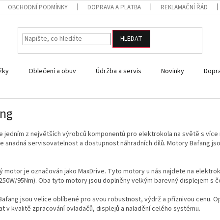
OBCHODNÍ PODMÍNKY
DOPRAVA A PLATBA
REKLAMAČNÍ ŘÁD
HLEDAT
žky
Oblečení a obuv
Údržba a servis
Novinky
Dopra
ang
e jedním z největších výrobců komponentů pro elektrokola na světě s více
e snadná servisovatelnost a dostupnost náhradních dílů. Motory Bafang jsou
ý motor je označován jako MaxDrive. Tyto motory u nás najdete na elektro
(250W/95Nm). Oba tyto motory jsou doplněny velkým barevný displejem s 
afang jsou velice oblíbené pro svou robustnost, výdrž a příznivou cenu. 
t v kvalitě zpracování ovladačů, displejů a naladění celého systému.