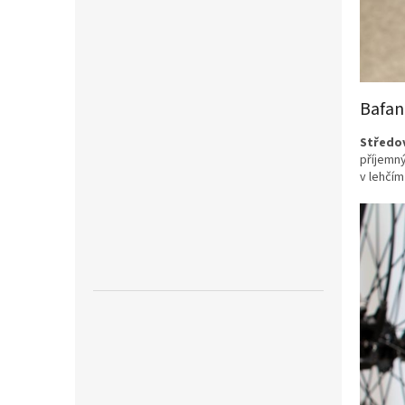
Bafan
Středo
příjemný
v lehčím