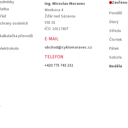
podmínky
Zavřeno
Ing. Miroslav Moravec
latba
Wonkova 4
Pondělí
 řád
Žďár nad Sázavou
Úterý
591 01
chrany osobních
IČO: 10117407
Středa
 kalkulačka převodů
E-MAIL
Čtvrtek
obchod@cyklomoravec.cz
elektrokolo
Pátek
TELEFON
Sobota
+420 775 743 232
Neděle
.