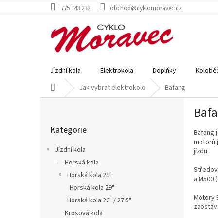
Přejít
775 743 232
obchod@cyklomoravec.cz
na
obsah
Jízdní kola
Elektrokola
Doplňky
Kolobě
Domů
Jak vybrat elektrokolo
Bafang
P
Baf
o
Přeskočit
s
Kategorie
kategorie
Bafang j
t
motorů j
r
Jízdní kola
jízdu.
a
Horská kola
n
Středov
Horská kola 29"
n
a M500 
í
Horská kola 29"
p
Motory B
Horská kola 26" / 27.5"
zaostáva
a
Krosová kola