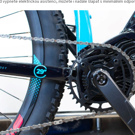
 vypnete elektrickou asistenci, můžete i nadále šlapat s minimálním odpo