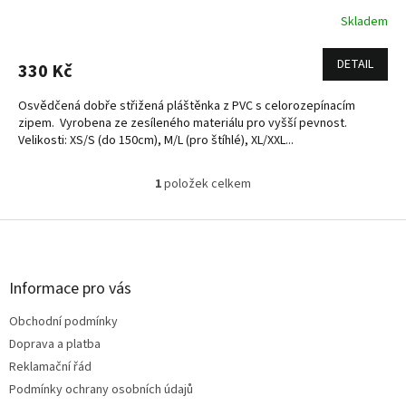
Skladem
DETAIL
330 Kč
Osvědčená dobře střižená pláštěnka z PVC s celorozepínacím
zipem. Vyrobena ze zesíleného materiálu pro vyšší pevnost.
Velikosti: XS/S (do 150cm), M/L (pro štíhlé), XL/XXL...
1
položek celkem
O
v
l
Z
á
á
d
p
a
a
Informace pro vás
c
t
í
Obchodní podmínky
í
p
Doprava a platba
r
v
Reklamační řád
k
Podmínky ochrany osobních údajů
y