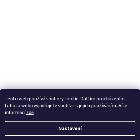
Tento web používá soubory cookie. Dalším procházením
tohoto webu vyjadřujete souhlas s jejich používáním.. Více
informací
zde
.
Nastavení