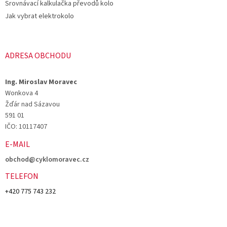
Srovnávací kalkulačka převodů kolo
v
ý
Jak vybrat elektrokolo
p
i
s
u
ADRESA OBCHODU
Ing. Miroslav Moravec
Wonkova 4
Žďár nad Sázavou
591 01
IČO: 10117407
E-MAIL
obchod@cyklomoravec.cz
TELEFON
+420 775 743 232