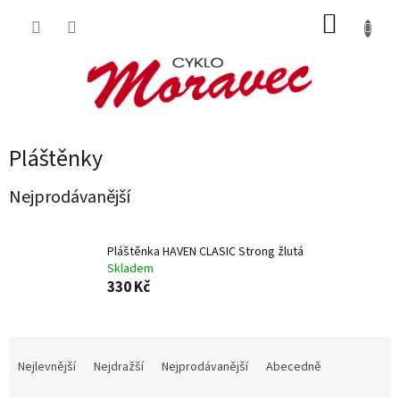
Přejít
NÁKUP
na
obsah
KOŠÍK
Pláštěnky
Nejprodávanější
Pláštěnka HAVEN CLASIC Strong žlutá
Skladem
330 Kč
Ř
a
Nejlevnější
Nejdražší
Nejprodávanější
Abecedně
z