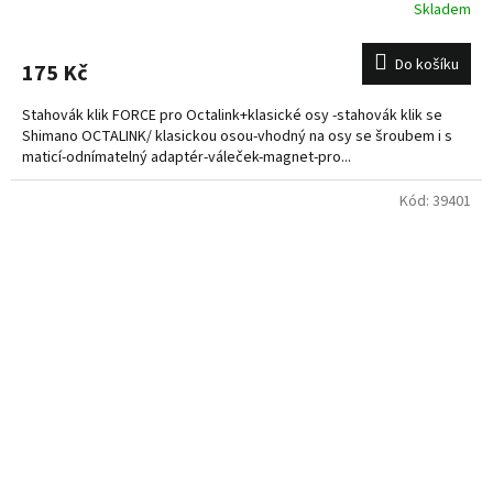
Skladem
Do košíku
175 Kč
Stahovák klik FORCE pro Octalink+klasické osy -stahovák klik se
Shimano OCTALINK/ klasickou osou-vhodný na osy se šroubem i s
maticí-odnímatelný adaptér-váleček-magnet-pro...
Kód:
39401