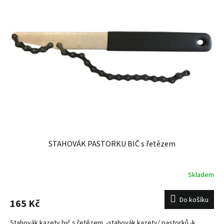
STAHOVÁK PASTORKU BIČ s řetězem
Skladem
Do košíku
165 Kč
Stahovák kazety bič s řetězem -stahovák kazety/ pastorků -k