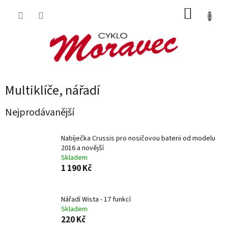
Přejít
NÁKUP
na
obsah
KOŠÍK
Multiklíče, nářadí
Nejprodávanější
Nabíječka Crussis pro nosičovou baterii od modelu
2016 a novější
Skladem
1 190 Kč
Nářadí Wista - 17 funkcí
Skladem
220 Kč