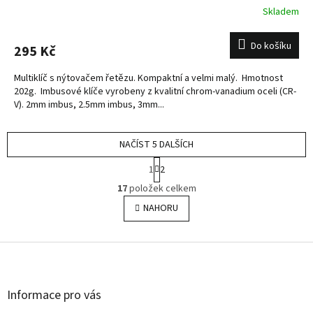
Skladem
Do košíku
295 Kč
Multiklíč s nýtovačem řetězu. Kompaktní a velmi malý. Hmotnost
202g. Imbusové klíče vyrobeny z kvalitní chrom-vanadium oceli (CR-
V). 2mm imbus, 2.5mm imbus, 3mm...
NAČÍST 5 DALŠÍCH
S
1
2
t
O
r
17
položek celkem
v
á
l
NAHORU
n
á
k
o
d
v
Z
a
á
c
á
n
í
p
í
p
a
Informace pro vás
r
t