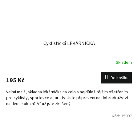
Cyklistická LÉKÁRNIČKA
Skladem
Do košíku
195 Kč
Velmi malá, skladná lékárnička na kolo s nejdůležitějším ošetřením
pro cyklisty, sportovce a turisty. Jste připraveni na dobrodružství
na dvou kolech? Ať už jste zkušený...
Kód:
35997