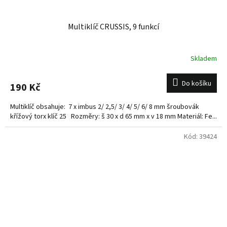
Multiklíč CRUSSIS, 9 funkcí
Skladem
Do košíku
190 Kč
Multiklíč obsahuje: 7 x imbus 2/ 2,5/ 3/ 4/ 5/ 6/ 8 mm šroubovák
křížový torx klíč 25 Rozměry: š 30 x d 65 mm x v 18 mm Materiál: Fe...
Kód:
39424