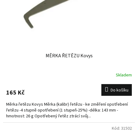
o
d
u
k
t
ů
MĚRKA ŘETĚZU Kovys
Skladem
Do košíku
165 Kč
Měrka řetězu Kovys Měrka (kalibr) řetězu - ke změření opotřebení
řetězu -4 stupně opotřebení (1 stupeň-25%) -délka: 143 mm -
hmotnost: 26 g Opotřebený řetěz ztrácí svůj...
Kód:
31502