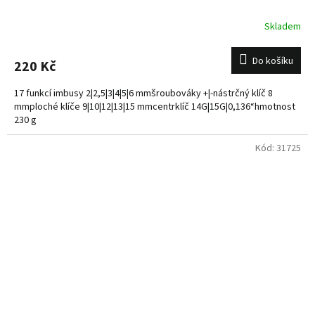
Skladem
Do košíku
220 Kč
17 funkcí imbusy 2|2,5|3|4|5|6 mmšroubováky +|-nástrčný klíč 8
mmploché klíče 9|10|12|13|15 mmcentrklíč 14G|15G|0,136“hmotnost
230 g
Kód:
31725