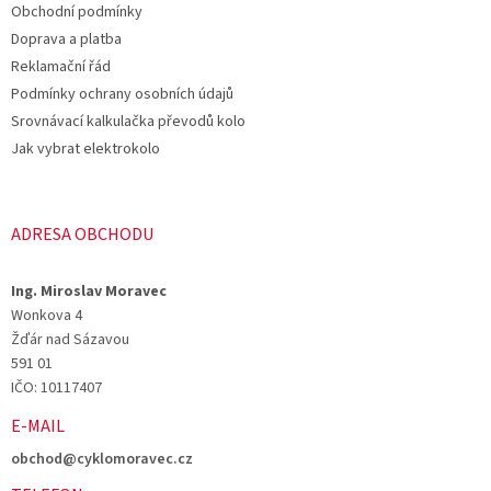
v
Obchodní podmínky
í
k
Doprava a platba
y
v
Reklamační řád
ý
Podmínky ochrany osobních údajů
p
Srovnávací kalkulačka převodů kolo
i
s
Jak vybrat elektrokolo
u
ADRESA OBCHODU
Ing. Miroslav Moravec
Wonkova 4
Žďár nad Sázavou
591 01
IČO: 10117407
E-MAIL
obchod@cyklomoravec.cz