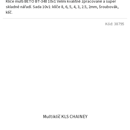
Klíče multi BETO BT-348 10v1 Velmi kvalitně zpracované a super
skladné nářadí. Sada 10v1: klíče 8, 6, 5, 4, 3, 2.5, 2mm, šroubovák,
klíč.
Kód:
38795
Multiklíč KLS CHAINEY