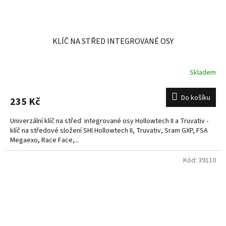
KLÍČ NA STŘED INTEGROVANÉ OSY
Skladem
Do košíku
235 Kč
Univerzální klíč na střed integrované osy Hollowtech II a Truvativ -
klíč na středové složení SHI Hollowtech II, Truvativ, Sram GXP, FSA
Megaexo, Race Face,...
Kód:
39110