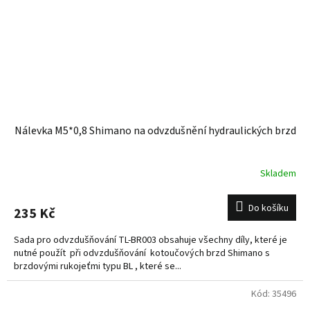
Nálevka M5*0,8 Shimano na odvzdušnění hydraulických brzd
Skladem
Do košíku
235 Kč
Sada pro odvzdušňování TL-BR003 obsahuje všechny díly, které je
nutné použít při odvzdušňování kotoučových brzd Shimano s
brzdovými rukojeťmi typu BL , které se...
Kód:
35496