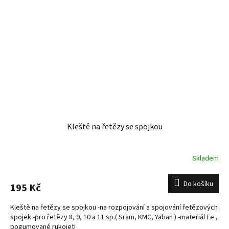
Kleště na řetězy se spojkou
Skladem
Do košíku
195 Kč
Kleště na řetězy se spojkou -na rozpojování a spojování řetězových
spojek -pro řetězy 8, 9, 10 a 11 sp.( Sram, KMC, Yaban ) -materiál Fe ,
pogumované rukojeti