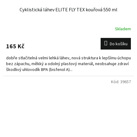
Cyklistická láhev ELITE FLY TEX kouřová 550 ml
Skladem
Do košíku
165 Kč
dobře stlačitelná velmi lehká láhev, nová struktura k lepšímu úchopu
bez zápachu, měkký a odolný plastový materiál, neobsahuje zdraví
škodlivý uhlovodík BPA (bisfenol A)...
Kód:
39657