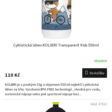
o
d
u
k
t
ů
Cyklistická láhev KOLIBRI Transparent Kids 550ml
Skladem
Do košíku
110 Kč
KOLIBRI je s pouhými 53g a objemem 550 ml nejlehčí cyklistická
láhev na trhu. Vyrobená BPA FREE technologií , vhodná pro vodu,
isotonické nápoje nebo jiné sportovní nápoje bez...
Kód:
37312