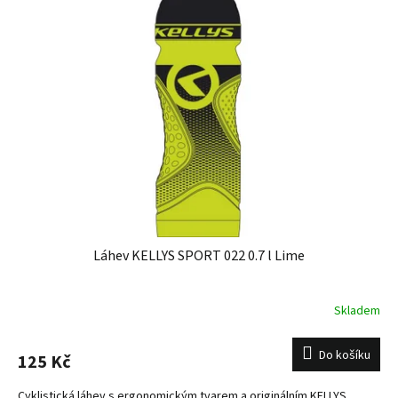
Láhev KELLYS SPORT 022 0.7 l Lime
Skladem
Do košíku
125 Kč
Cyklistická láhev s ergonomickým tvarem a originálním KELLYS