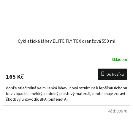
Cyklistická láhev ELITE FLY TEX oranžová 550 ml
Skladem
Do košíku
165 Kč
dobře stlačitelná velmi lehká láhev, nová struktura k lepšímu úchopu
bez zápachu, měkký a odolný plastový materiál, neobsahuje zdraví
škodlivý uhlovodík BPA (bisfenol A)...
Kód:
39670