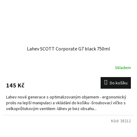
Lahev SCOTT Corporate G7 black 750ml
Skladem
Do košíku
145 Kč
Lahev nové generace s optimalizovaným objemem - ergonomický
prolis na lepší manipulaci a vkládání do košíku -šroubovací víčko s
velkoprůtokovým ventilem -láhev je bez obsahu...
Kód:
38212