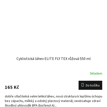
Cyklistická láhev ELITE FLY TEX růžová 550 ml
Skladem
Do košíku
165 Kč
dobře stlačitelná velmi lehká láhev, nová struktura k lepšímu úchopu
bez zápachu, měkký a odolný plastový materiál, neobsahuje zdraví
škodlivý uhlovodík BPA (bisfenol A)...