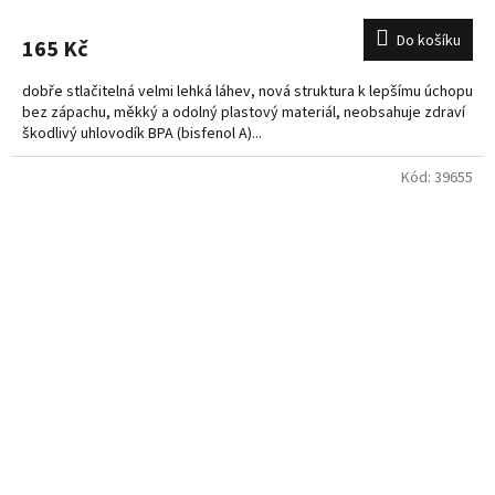
Do košíku
165 Kč
dobře stlačitelná velmi lehká láhev, nová struktura k lepšímu úchopu
bez zápachu, měkký a odolný plastový materiál, neobsahuje zdraví
škodlivý uhlovodík BPA (bisfenol A)...
Kód:
39655