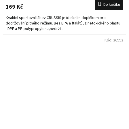
Do košíku
169 Kč
Kvalitní sportovní láhev CRUSSIS je ideálním doplňkem pro
dodržování pitného režimu. Bez BPA a ftalátů, z netoxického plastu
LDPE a PP-polypropylenu,nedrží...
Kód:
36993