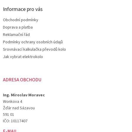
í
p
í
p
a
Informace pro vás
r
t
v
Obchodní podmínky
í
k
Doprava a platba
y
v
Reklamační řád
ý
Podmínky ochrany osobních údajů
p
Srovnávací kalkulačka převodů kolo
i
s
Jak vybrat elektrokolo
u
ADRESA OBCHODU
Ing. Miroslav Moravec
Wonkova 4
Žďár nad Sázavou
591 01
IČO: 10117407
E-MAIL