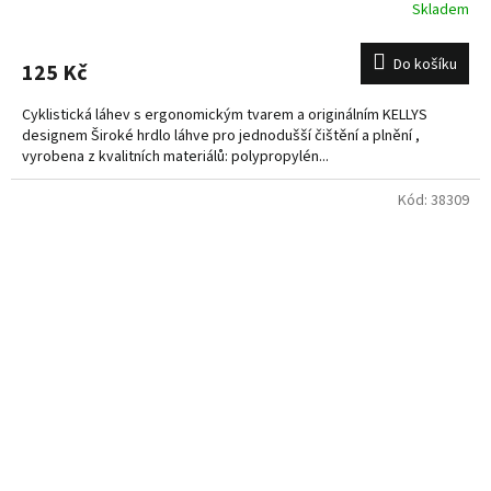
Skladem
Do košíku
125 Kč
Cyklistická láhev s ergonomickým tvarem a originálním KELLYS
designem Široké hrdlo láhve pro jednodušší čištění a plnění ,
vyrobena z kvalitních materiálů: polypropylén...
Kód:
38309