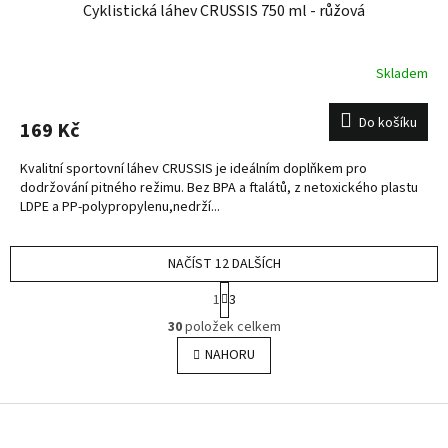
Cyklistická láhev CRUSSIS 750 ml - růžová
Skladem
Do košíku
169 Kč
Kvalitní sportovní láhev CRUSSIS je ideálním doplňkem pro
dodržování pitného režimu. Bez BPA a ftalátů, z netoxického plastu
LDPE a PP-polypropylenu,nedrží...
NAČÍST 12 DALŠÍCH
S
1
3
t
O
r
30
položek celkem
v
á
l
NAHORU
n
á
k
o
d
v
Z
a
á
c
á
n