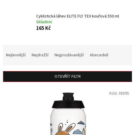
Cyklistická láhev ELITE FLY TEX kouřová 550 ml
Skladem
165 Kč
Ř
a
Nejlevnější
Nejdražší
Nejprodávanější
Abecedně
z
e
n
OTEVŘÍT FILTR
í
p
V
r
Kód:
38895
ý
o
p
d
i
u
s
k
p
t
r
ů