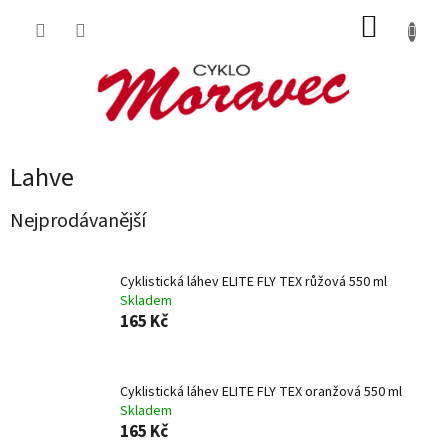
Přejít
NÁKUP
na
obsah
KOŠÍK
Lahve
Nejprodávanější
Cyklistická láhev ELITE FLY TEX růžová 550 ml
Skladem
165 Kč
Cyklistická láhev ELITE FLY TEX oranžová 550 ml
Skladem
165 Kč