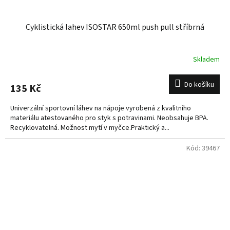
Cyklistická lahev ISOSTAR 650ml push pull stříbrná
Skladem
Do košíku
135 Kč
Univerzální sportovní láhev na nápoje vyrobená z kvalitního
materiálu atestovaného pro styk s potravinami. Neobsahuje BPA.
Recyklovatelná. Možnost mytí v myčce.Praktický a...
Kód:
39467