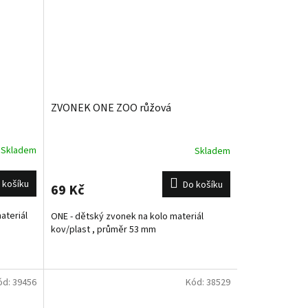
ZVONEK ONE ZOO růžová
Skladem
Skladem
 košíku
Do košíku
69 Kč
ateriál
ONE - dětský zvonek na kolo materiál
kov/plast , průměr 53 mm
ód:
39456
Kód:
38529