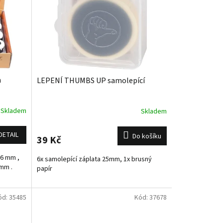
m
LEPENÍ THUMBS UP samolepící
Skladem
Skladem
DETAIL
Do košíku
39 Kč
36 mm ,
6x samolepící záplata 25mm, 1x brusný
 mm .
papír
ód:
35485
Kód:
37678