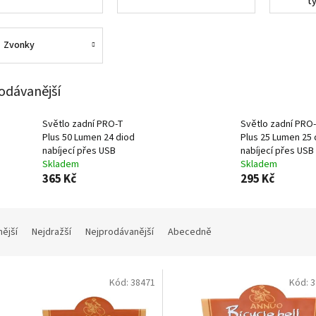
t
Zvonky
odávanější
Světlo zadní PRO-T
Světlo zadní PRO
Plus 50 Lumen 24 diod
Plus 25 Lumen 25 
nabíjecí přes USB
nabíjecí přes USB
Skladem
Skladem
365 Kč
295 Kč
nější
Nejdražší
Nejprodávanější
Abecedně
Kód:
38471
Kód:
3