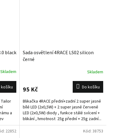
.0 black
Sada osvětlení 4RACE LS02 silicon
černé
Skladem
Skladem
 košíku
Do košíku
95 Kč
Tailor
Blikačka 4RACE přední+zadní 2 super jasné
ní
bílé LED (2x0,5W) + 2 super jasné červené
 rámu a
LED (2x0,5W) diody , funkce stálé svícení +
ev
blikání , hmotnost 25g přední + 25g zadní...
ód:
22852
Kód:
38753