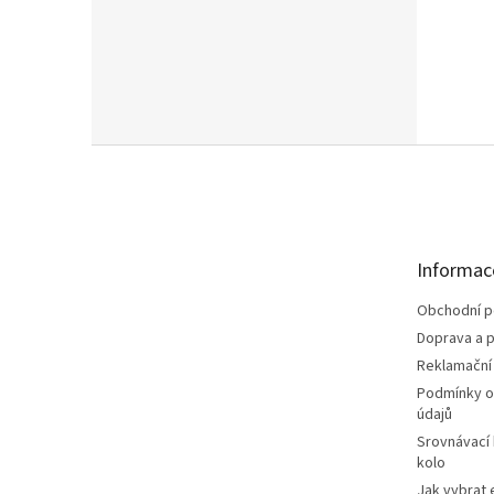
Z
á
p
a
t
Informac
í
Obchodní 
Doprava a p
Reklamační
Podmínky o
údajů
Srovnávací
kolo
Jak vybrat 