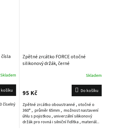
čísla
Zpětné zrcátko FORCE otočné
silikonový držák, černé
Skladem
Skladem
 košíku
Do košíku
95 Kč
3 číselný
Zpětné zrcátko oboustranné , otočné o
360° , průměr 65mm , možnost nastavení
úhlu s pojistkou , univerzální silikonový
držák pro rovná i silniční řidítka , materiál...