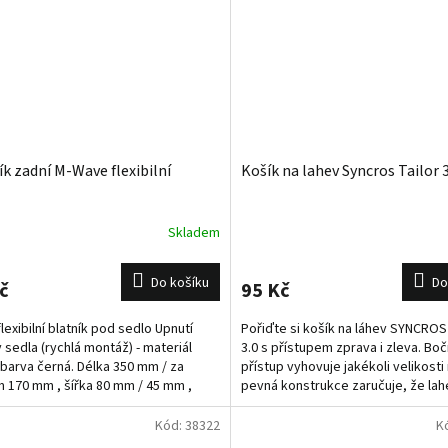
ík zadní M-Wave flexibilní
Košík na lahev Syncros Tailor 3
Skladem
Do košíku
Do
č
95 Kč
lexibilní blatník pod sedlo Upnutí
Pořiďte si košík na láhev SYNCROS 
 sedla (rychlá montáž) - materiál
3.0 s přístupem zprava i zleva. Boč
, barva černá. Délka 350 mm / za
přístup vyhovuje jakékoli velikosti
 170 mm , šířka 80 mm / 45 mm ,
pevná konstrukce zaručuje, že lah
st 21 g.
neztratíte ani při...
Kód:
38322
K