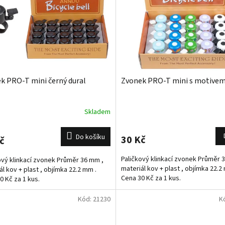
k PRO-T mini černý dural
Zvonek PRO-T mini s motive
Skladem
Do košíku
30 Kč
č
Paličkový klinkací zvonek Průměr 
ový klinkací zvonek Průměr 36 mm ,
materiál kov + plast , objímka 22.2
ál kov + plast , objímka 22.2 mm .
Cena 30 Kč za 1 kus.
0 Kč za 1 kus.
Kód:
21230
K