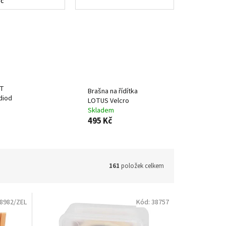
yč
-T
Brašna na řídítka
diod
LOTUS Velcro
Skladem
495 Kč
161
položek celkem
8982/ZEL
Kód:
38757