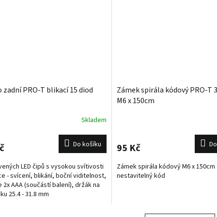
o zadní PRO-T blikací 15 diod
Zámek spirála kódový PRO-T 3 
M6 x 150cm
Skladem
Do košíku
Do
č
95 Kč
vených LED čipů s vysokou svítivosti
Zámek spirála kódový M6 x 150cm 
e - svícení, blikání, boční viditelnost,
nestavitelný kód
e 2x AAA (součástí balení), držák na
ku 25.4 - 31.8 mm