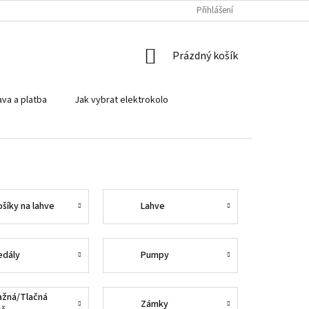
PODMÍNKY OCHRANY OSOBNÍCH ÚDAJŮ
SROVNÁVACÍ KALKULAČKA PŘE
Přihlášení
NÁKUPNÍ
Prázdný košík
KOŠÍK
va a platba
Jak vybrat elektrokolo
ošíky na lahve
Lahve
edály
Pumpy
ažná/Tlačná
Zámky