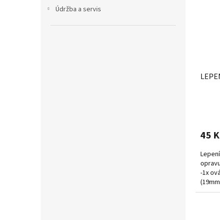
Údržba a servis
LEPE
45 K
Lepení
opravu
-1x ov
(19mm)