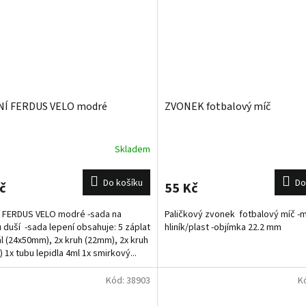
NÍ FERDUS VELO modré
ZVONEK fotbalový míč
Skladem
Do košíku
Do
č
55 Kč
 FERDUS VELO modré -sada na
Paličkový zvonek fotbalový míč -m
 duší -sada lepení obsahuje: 5 záplat
hliník/plast -objímka 22.2 mm
ál (24x50mm), 2x kruh (22mm), 2x kruh
 1x tubu lepidla 4ml 1x smirkový...
Kód:
38903
K