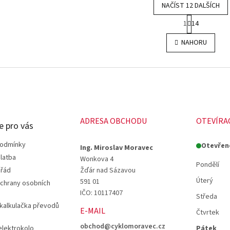
NAČÍST 12 DALŠÍCH
S
1
14
t
O
r
v
NAHORU
á
l
n
á
k
d
o
a
v
c
á
í
n
p
í
r
ADRESA OBCHODU
OTEVÍRA
e pro vás
v
k
y
podmínky
Otevřen
Ing. Miroslav Moravec
v
latba
Wonkova 4
ý
Pondělí
 řád
Žďár nad Sázavou
p
Úterý
591 01
chrany osobních
i
IČO: 10117407
s
Středa
u
 kalkulačka převodů
E-MAIL
Čtvrtek
obchod@cyklomoravec.cz
elektrokolo
Pátek