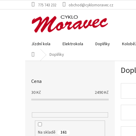
Přejít
775 743 232
obchod@cyklomoravec.cz
na
obsah
Jízdní kola
Elektrokola
Doplňky
Kolobě
Domů
Doplňky
P
Dop
o
s
Cena
t
r
30
Kč
2490
Kč
a
n
n
í
p
a
Na skladě
161