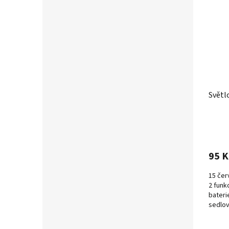
Světl
95 K
15 čer
2 funkc
bateri
sedlov