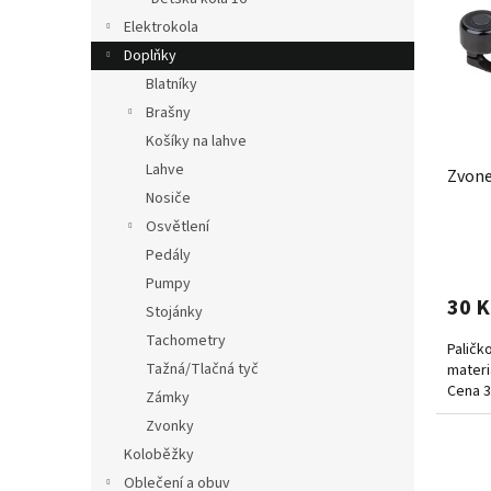
i
r
Elektrokola
s
o
p
Doplňky
d
r
u
Blatníky
o
k
Brašny
d
t
Košíky na lahve
u
ů
Lahve
Zvone
k
Nosiče
t
ů
Osvětlení
Pedály
Pumpy
30 K
Stojánky
Tachometry
Paličk
Tažná/Tlačná tyč
materi
Cena 3
Zámky
Zvonky
Koloběžky
Oblečení a obuv