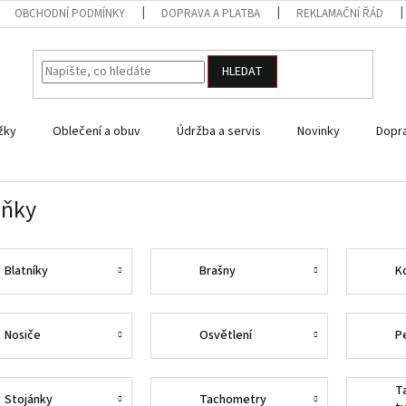
OBCHODNÍ PODMÍNKY
DOPRAVA A PLATBA
REKLAMAČNÍ ŘÁD
HLEDAT
žky
Oblečení a obuv
Údržba a servis
Novinky
Dopra
lňky
Blatníky
Brašny
K
Nosiče
Osvětlení
P
T
Stojánky
Tachometry