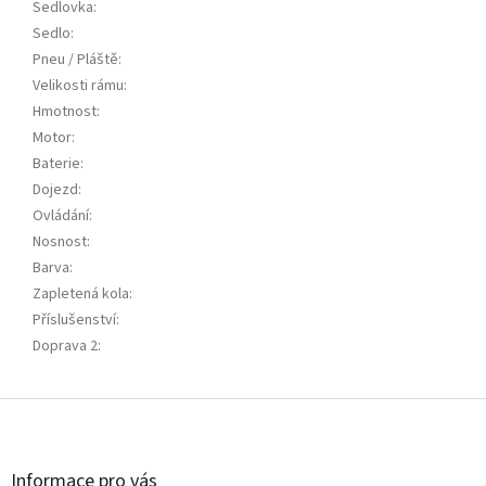
Sedlovka
:
Sedlo
:
Pneu / Pláště
:
Velikosti rámu
:
Hmotnost
:
Motor
:
Baterie
:
Dojezd
:
Ovládání
:
Nosnost
:
Barva
:
Zapletená kola
:
Příslušenství
:
Doprava 2
:
Z
á
p
a
Informace pro vás