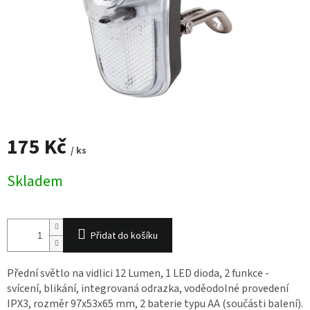
175 Kč
/ ks
Měrná
Skladem
cena:
Přidat do košíku
Přední světlo na vidlici 12 Lumen, 1 LED dioda, 2 funkce -
svícení, blikání, integrovaná odrazka, voděodolné provedení
IPX3, rozměr 97x53x65 mm, 2 baterie typu AA (součásti balení).