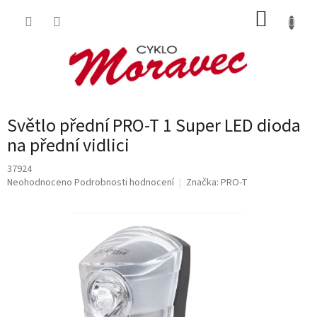
Přejít
NÁKUP
na
obsah
KOŠÍK
Světlo přední PRO-T 1 Super LED dioda
na přední vidlici
37924
Průměrné
Neohodnoceno
Podrobnosti hodnocení
Značka:
PRO-T
hodnocení
produktu
je
0,0
z
5
hvězdiček.