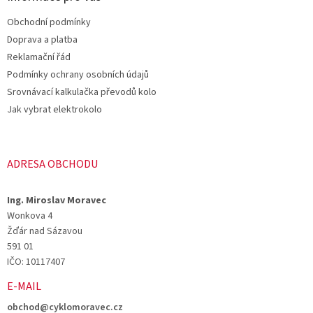
t
Obchodní podmínky
í
Doprava a platba
Reklamační řád
Podmínky ochrany osobních údajů
Srovnávací kalkulačka převodů kolo
Jak vybrat elektrokolo
ADRESA OBCHODU
Ing. Miroslav Moravec
Wonkova 4
Žďár nad Sázavou
591 01
IČO: 10117407
E-MAIL
obchod@cyklomoravec.cz