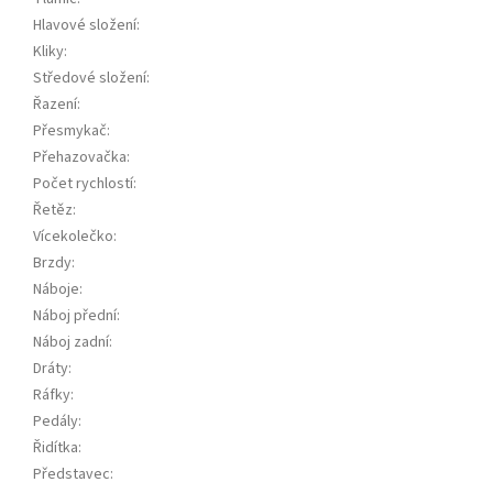
Hlavové složení
:
Kliky
:
Středové složení
:
Řazení
:
Přesmykač
:
Přehazovačka
:
Počet rychlostí
:
Řetěz
:
Vícekolečko
:
Brzdy
:
Náboje
:
Náboj přední
:
Náboj zadní
:
Dráty
:
Ráfky
:
Pedály
:
Řidítka
:
Představec
: