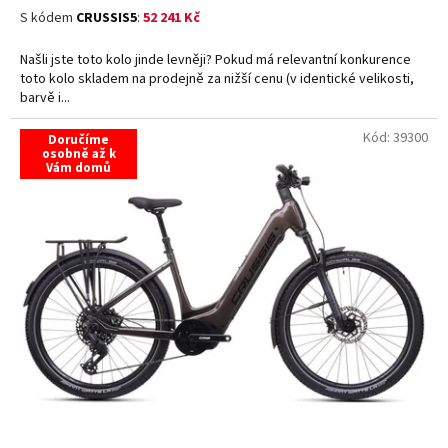
S kódem
CRUSSIS5
:
52 241 Kč
Našli jste toto kolo jinde levněji? Pokud má relevantní konkurence
toto kolo skladem na prodejně za nižší cenu (v identické velikosti,
barvě i...
Kód:
39300
Doručíme
osobně až k
Vám domů