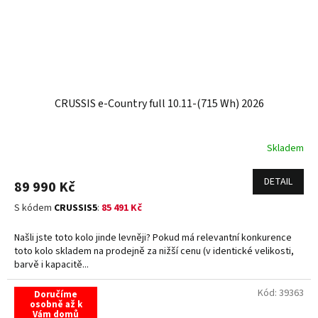
CRUSSIS e-Country full 10.11-(715 Wh) 2026
Skladem
DETAIL
89 990 Kč
S kódem
CRUSSIS5
:
85 491 Kč
Našli jste toto kolo jinde levněji? Pokud má relevantní konkurence
toto kolo skladem na prodejně za nižší cenu (v identické velikosti,
barvě i kapacitě...
Kód:
39363
Doručíme
osobně až k
Vám domů