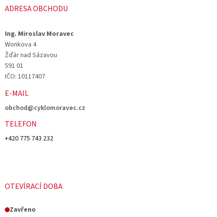
u
ADRESA OBCHODU
Ing. Miroslav Moravec
Wonkova 4
Žďár nad Sázavou
591 01
IČO: 10117407
E-MAIL
obchod@cyklomoravec.cz
TELEFON
+420 775 743 232
OTEVÍRACÍ DOBA
Zavřeno