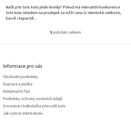
Našli jste toto kolo jinde levněji? Pokud má relevantní konkurence
toto kolo skladem na prodejně za nižší cenu (v identické velikosti,
barvě i kapacitě...
5
položek celkem
O
v
l
Z
á
á
d
p
a
a
Informace pro vás
c
t
í
Obchodní podmínky
í
p
Doprava a platba
r
v
Reklamační řád
k
Podmínky ochrany osobních údajů
y
Srovnávací kalkulačka převodů kolo
v
ý
Jak vybrat elektrokolo
p
i
s