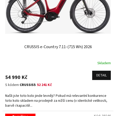
o
d
u
k
t
ů
CRUSSIS e-Country 7.11-(715 Wh) 2026
Skladem
DETAIL
54 990 Kč
S kódem
CRUSSIS5
:
52 241 Kč
Našli jste toto kolo jinde levněji? Pokud má relevantní konkurence
toto kolo skladem na prodejně za nižší cenu (v identické velikosti,
barvě i kapacitě...