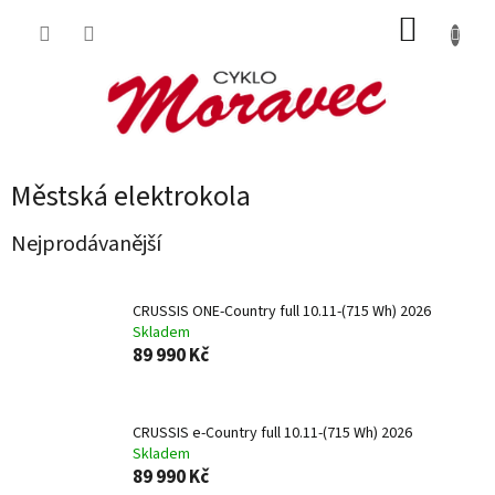
Přejít
NÁKUP
na
obsah
KOŠÍK
Městská elektrokola
Nejprodávanější
CRUSSIS ONE-Country full 10.11-(715 Wh) 2026
Skladem
89 990 Kč
CRUSSIS e-Country full 10.11-(715 Wh) 2026
Skladem
89 990 Kč