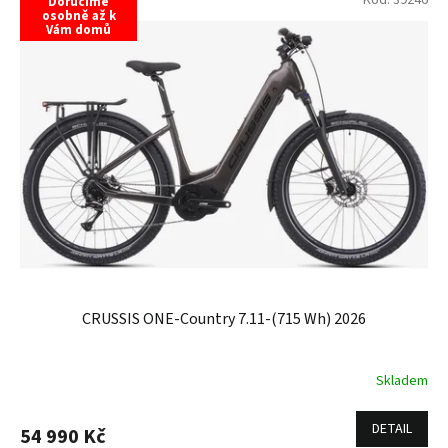
Kód:
39246
Doručíme
osobně až k
Vám domů
CRUSSIS ONE-Country 7.11-(715 Wh) 2026
Skladem
DETAIL
54 990 Kč