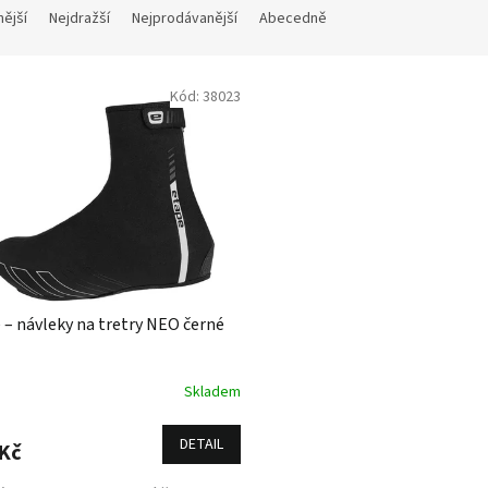
nější
Nejdražší
Nejprodávanější
Abecedně
Kód:
38023
 – návleky na tretry NEO černé
Skladem
DETAIL
Kč