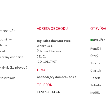
ADRESA OBCHODU
OTEVÍRA
e pro vás
podmínky
Otevřen
Ing. Miroslav Moravec
latba
Wonkova 4
Pondělí
 řád
Žďár nad Sázavou
Úterý
591 01
chrany osobních
IČO: 10117407
Středa
 kalkulačka převodů
E-MAIL
Čtvrtek
obchod@cyklomoravec.cz
elektrokolo
Pátek
TELEFON
Sobota
+420 775 743 232
Neděle