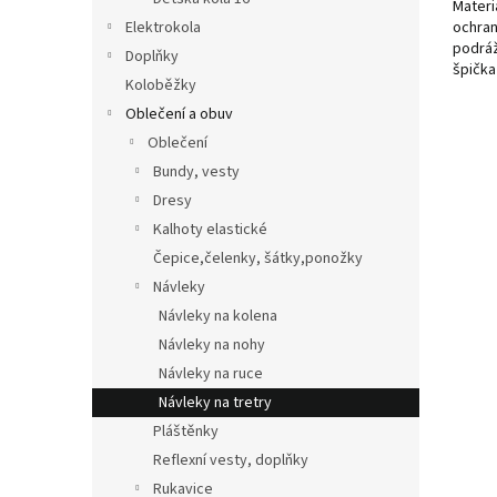
Materi
ochran
Elektrokola
podráž
Doplňky
špička
Koloběžky
reflexní
Oblečení a obuv
Oblečení
Bundy, vesty
Dresy
Kalhoty elastické
Čepice,čelenky, šátky,ponožky
Návleky
Návleky na kolena
Návleky na nohy
Návleky na ruce
Návleky na tretry
Pláštěnky
Reflexní vesty, doplňky
Rukavice