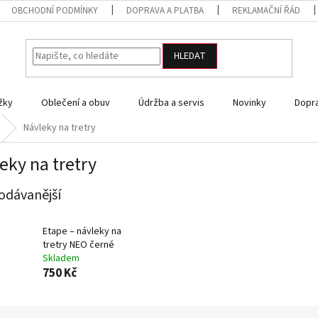
OBCHODNÍ PODMÍNKY
DOPRAVA A PLATBA
REKLAMAČNÍ ŘÁD
HLEDAT
žky
Oblečení a obuv
Údržba a servis
Novinky
Dopra
Návleky na tretry
eky na tretry
odávanější
Etape – návleky na
tretry NEO černé
Skladem
750 Kč