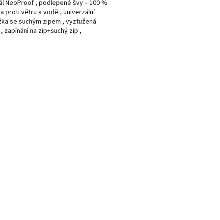
ál NeoProof , podlepené švy – 100 %
a proti větru a vodě , univerzální
ka se suchým zipem , vyztužená
 , zapínání na zip+suchý zip ,
...
O
v
l
á
d
a
c
í
p
r
v
k
y
v
ý
p
i
s