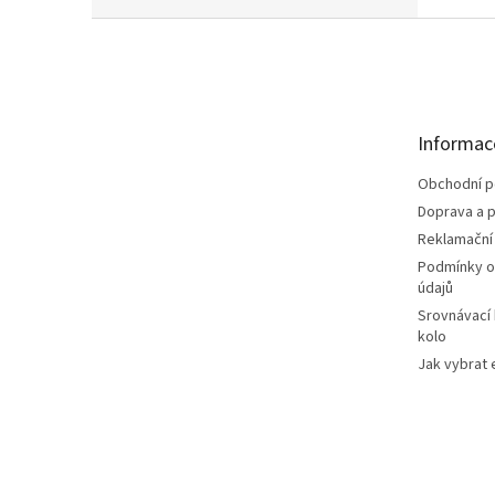
Z
á
p
a
t
Informac
í
Obchodní 
Doprava a p
Reklamační
Podmínky o
údajů
Srovnávací
kolo
Jak vybrat 