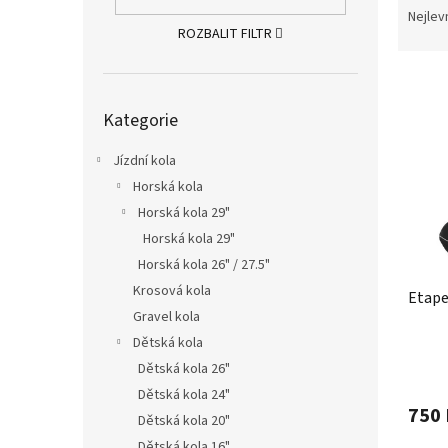
n
a
Nejlev
e
z
ROZBALIT FILTR
l
e
V
n
ý
í
Přeskočit
Kategorie
kategorie
p
p
i
r
Jízdní kola
s
o
p
Horská kola
d
r
u
Horská kola 29"
o
k
Horská kola 29"
d
t
Horská kola 26" / 27.5"
u
ů
Krosová kola
k
Etape
Gravel kola
t
ů
Dětská kola
Dětská kola 26"
Dětská kola 24"
750 
Dětská kola 20"
Dětská kola 16"