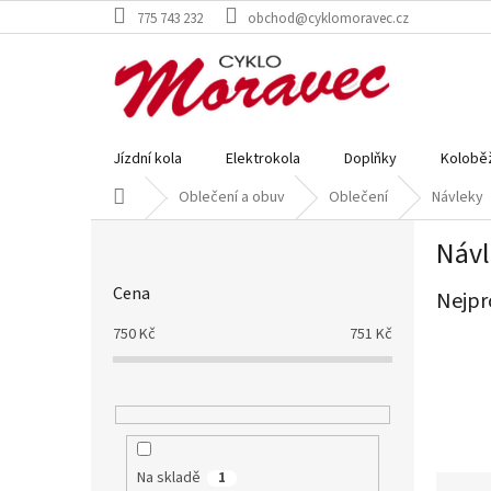
Přejít
775 743 232
obchod@cyklomoravec.cz
na
obsah
Jízdní kola
Elektrokola
Doplňky
Kolobě
Domů
Oblečení a obuv
Oblečení
Návleky
P
Návl
o
s
Cena
Nejpr
t
r
750
Kč
751
Kč
a
n
n
í
p
a
Na skladě
1
Ř