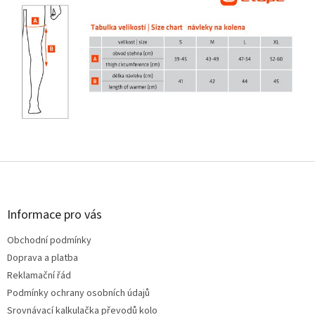
Z
á
p
a
Informace pro vás
t
Obchodní podmínky
í
Doprava a platba
Reklamační řád
Podmínky ochrany osobních údajů
Srovnávací kalkulačka převodů kolo