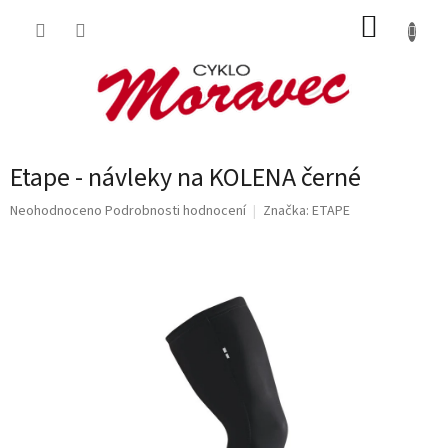
Přejít
NÁKUP
na
obsah
KOŠÍK
Etape - návleky na KOLENA černé
Průměrné
Neohodnoceno
Podrobnosti hodnocení
Značka:
ETAPE
hodnocení
produktu
je
0,0
z
5
hvězdiček.