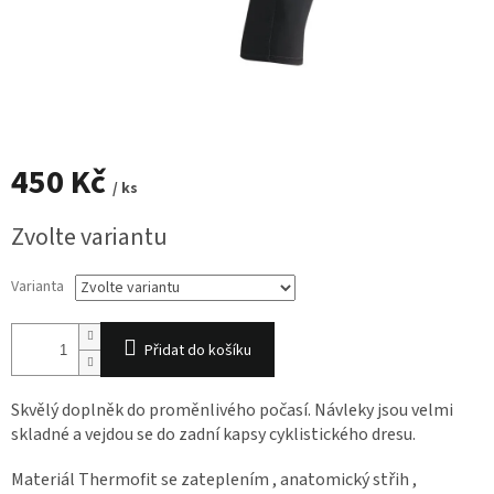
450 Kč
/ ks
Měrná
Zvolte variantu
cena:
Varianta
Přidat do košíku
Skvělý doplněk do proměnlivého počasí. Návleky jsou velmi
skladné a vejdou se do zadní kapsy cyklistického dre­su.
Materiál Thermofit se zateplením , anatomický střih ,