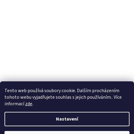
Tento web používá soubory cookie. Dalším procházením
tohoto webu vyjadřujete souhlas s jejich používáním.. Více
informací
zde
.
Nastavení