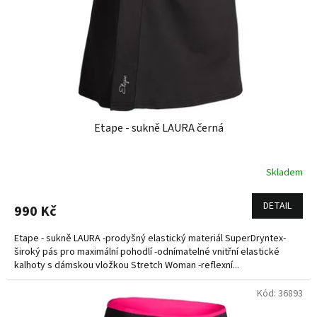
o
d
u
k
t
ů
Etape - sukně LAURA černá
Skladem
DETAIL
990 Kč
Etape - sukně LAURA -prodyšný elastický materiál SuperDryntex-
široký pás pro maximální pohodlí -odnímatelné vnitřní elastické
kalhoty s dámskou vložkou Stretch Woman -reflexní...
Kód:
36893