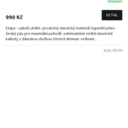
Skladem
DETAIL
990 Kč
Etape - sukně LAURA -prodyšný elastický materiál SuperDryntex-
široký pás pro maximální pohodlí -odnímatelné vnitřní elastické
kalhoty s dámskou vložkou Stretch Woman -reflexní...
Kód:
35079