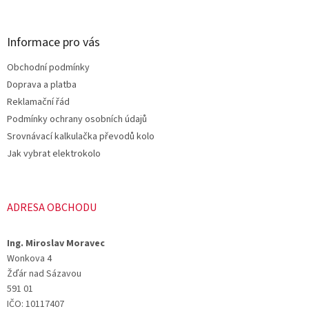
á
á
d
p
a
a
Informace pro vás
c
t
í
Obchodní podmínky
í
p
Doprava a platba
r
v
Reklamační řád
k
Podmínky ochrany osobních údajů
y
Srovnávací kalkulačka převodů kolo
v
ý
Jak vybrat elektrokolo
p
i
s
u
ADRESA OBCHODU
Ing. Miroslav Moravec
Wonkova 4
Žďár nad Sázavou
591 01
IČO: 10117407