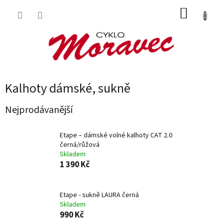
Přejít
NÁKUP
na
obsah
KOŠÍK
Kalhoty dámské, sukně
Nejprodávanější
Etape – dámské volné kalhoty CAT 2.0
černá/růžová
Skladem
1 390 Kč
Etape - sukně LAURA černá
Skladem
990 Kč