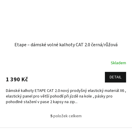
Etape – dámské volné kalhoty CAT 2.0 černá/růžová
Skladem
DETAIL
1 390 Kč
Dámské kalhoty ETAPE CAT 2.0 nový prodyšný elastický materiál X6 ,
elastický panel pro větší pohodlí při jízdě na kole , pásky pro
pohodlné stažení v pase 2 kapsy na zip...
5
položek celkem
O
v
l
Z