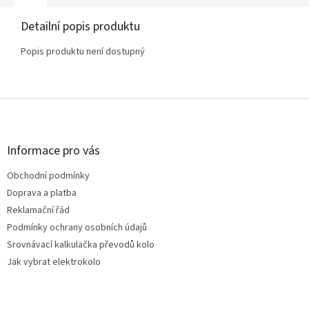
Detailní popis produktu
Popis produktu není dostupný
Z
á
p
a
Informace pro vás
t
Obchodní podmínky
í
Doprava a platba
Reklamační řád
Podmínky ochrany osobních údajů
Srovnávací kalkulačka převodů kolo
Jak vybrat elektrokolo