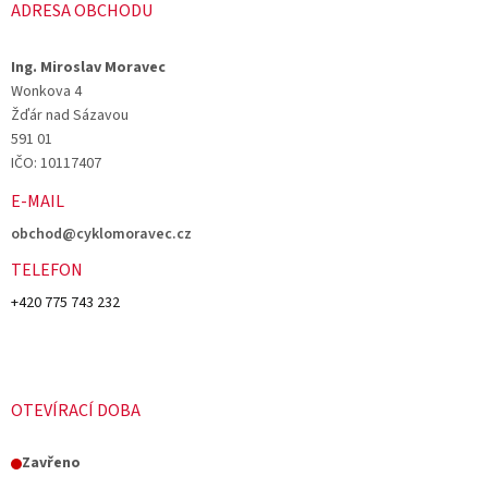
ADRESA OBCHODU
Ing. Miroslav Moravec
Wonkova 4
Žďár nad Sázavou
591 01
IČO: 10117407
E-MAIL
obchod@cyklomoravec.cz
TELEFON
+420 775 743 232
OTEVÍRACÍ DOBA
Zavřeno