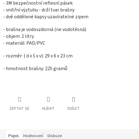
- 3M bezpečnostní reflexní pásek
- vnitřní výztuhu - drží tvar brašny
- dvě oddělené kapsy uzavíratelné zipem
- brašna je vodovzdorná (ne vodotěsná)
- objem: 2 litry
- materiál: PAD/PVC
- rozměr: ( d x š x v): 29 x 6 x 23 cm
- hmotnost brašny: 225 gramů
ZEPTAT SE
HLÍDAT
SDÍLET
Popis
Hodnocení
Diskuze