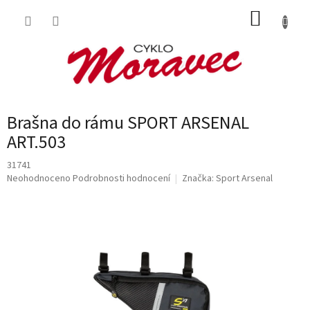
Přejít
NÁKUP
na
obsah
KOŠÍK
Brašna do rámu SPORT ARSENAL
ART.503
31741
Průměrné
Neohodnoceno
Podrobnosti hodnocení
Značka:
Sport Arsenal
hodnocení
produktu
je
0,0
z
5
hvězdiček.