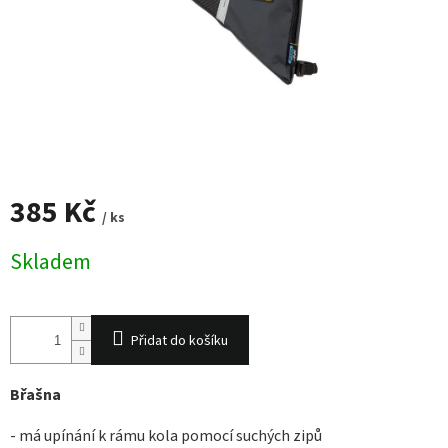
385 Kč
/ ks
Měrná
Skladem
cena:
Přidat do košíku
Břašna
- má upínání k rámu kola pomocí suchých zipů