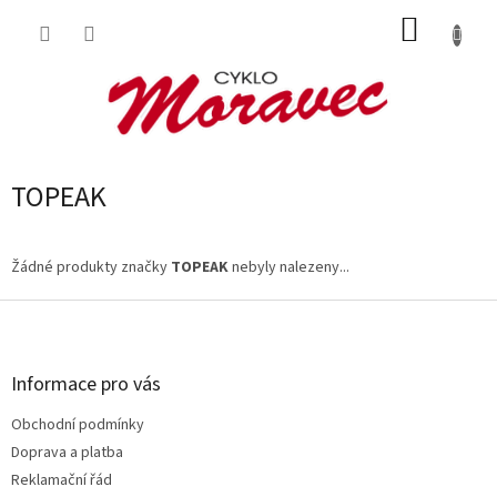
Přejít
NÁKUP
na
obsah
KOŠÍK
TOPEAK
Žádné produkty značky
TOPEAK
nebyly nalezeny...
Z
á
p
a
Informace pro vás
t
Obchodní podmínky
í
Doprava a platba
Reklamační řád