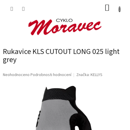
Přejít
NÁKUP
na
obsah
KOŠÍK
Rukavice KLS CUTOUT LONG 025 light
grey
Průměrné
Neohodnoceno
Podrobnosti hodnocení
Značka:
KELLYS
hodnocení
produktu
je
0,0
z
5
hvězdiček.