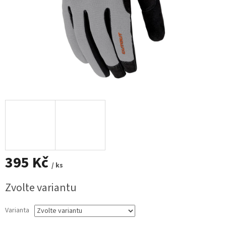
395 Kč
/ ks
Měrná
Zvolte variantu
cena:
Varianta