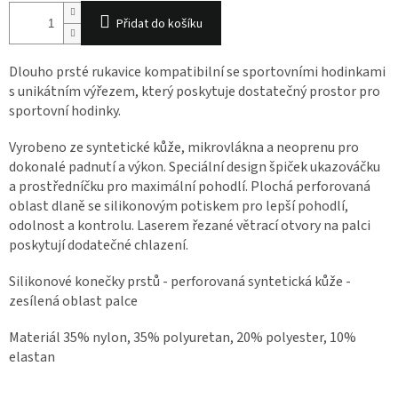
Přidat do košíku
Dlouho prsté rukavice kompatibilní se sportovními hodinkami
s unikátním výřezem, který poskytuje dostatečný prostor pro
sportovní hodinky.
Vyrobeno ze syntetické kůže, mikrovlákna a neoprenu pro
dokonalé padnutí a výkon. Speciální design špiček ukazováčku
a prostředníčku pro maximální pohodlí. Plochá perforovaná
oblast dlaně se silikonovým potiskem pro lepší pohodlí,
odolnost a kontrolu. Laserem řezané větrací otvory na palci
poskytují dodatečné chlazení.
Silikonové konečky prstů - perforovaná syntetická kůže -
zesílená oblast palce
Materiál 35% nylon, 35% polyuretan, 20% polyester, 10%
elastan