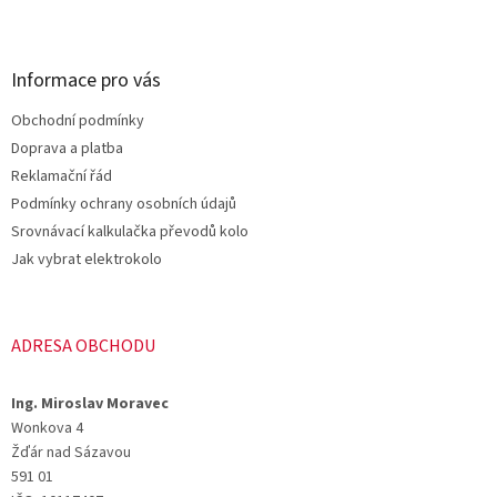
Z
á
p
a
Informace pro vás
t
Obchodní podmínky
í
Doprava a platba
Reklamační řád
Podmínky ochrany osobních údajů
Srovnávací kalkulačka převodů kolo
Jak vybrat elektrokolo
ADRESA OBCHODU
Ing. Miroslav Moravec
Wonkova 4
Žďár nad Sázavou
591 01