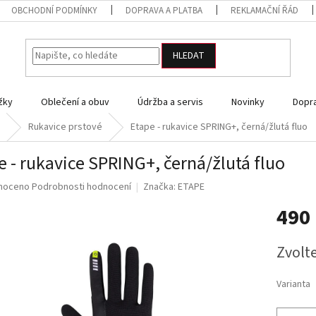
OBCHODNÍ PODMÍNKY
DOPRAVA A PLATBA
REKLAMAČNÍ ŘÁD
HLEDAT
žky
Oblečení a obuv
Údržba a servis
Novinky
Dopra
Rukavice prstové
Etape - rukavice SPRING+, černá/žlutá fluo
e - rukavice SPRING+, černá/žlutá fluo
né
noceno
Podrobnosti hodnocení
Značka:
ETAPE
ní
490
u
Měrná
Zvolt
cena:
ek.
Varianta