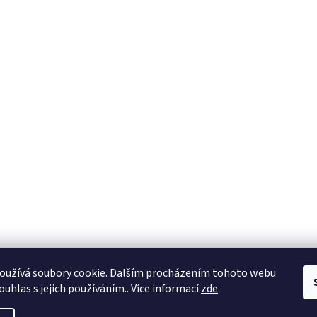
oužívá soubory cookie. Dalším procházením tohoto webu
ouhlas s jejich používáním.. Více informací
zde
.