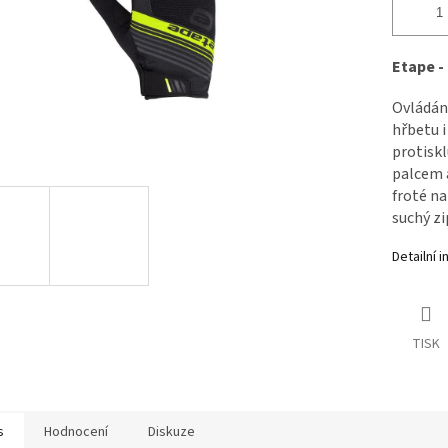
Etape -
Ovládán
hřbetu i
protiskl
palcem 
froté na
suchý zi
Detailní 
TISK
s
Hodnocení
Diskuze