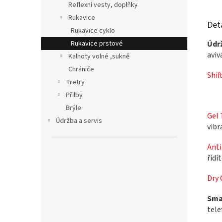
Reflexní vesty, doplňky
Rukavice
Det
Rukavice cyklo
Rukavice prstové
Údr
aviv
Kalhoty volné ,sukně
Chrániče
Shif
Tretry
Přilby
– j
Brýle
Gel 
Údržba a servis
vibr
Anti
řídí
Dry
Sma
tele