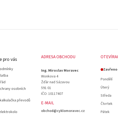
ADRESA OBCHODU
OTEVÍRA
e pro vás
podmínky
Zavřeno
Ing. Miroslav Moravec
latba
Wonkova 4
Pondělí
 řád
Žďár nad Sázavou
Úterý
591 01
chrany osobních
IČO: 10117407
Středa
 kalkulačka převodů
E-MAIL
Čtvrtek
obchod@cyklomoravec.cz
elektrokolo
Pátek