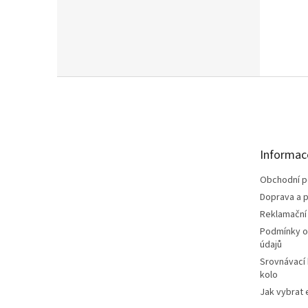
Z
á
p
a
t
Informac
í
Obchodní 
Doprava a p
Reklamační
Podmínky o
údajů
Srovnávací
kolo
Jak vybrat 