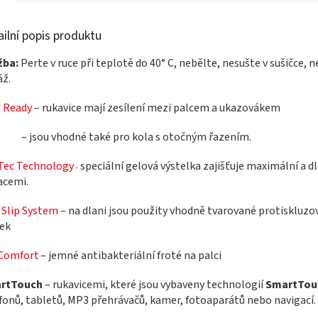
ailní popis produktu
žba:
Perte v ruce při teplotě do 40° C, nebělte, nesušte v sušičce,
áž.
t Ready
– rukavice mají zesílení mezi palcem a ukazovákem
sou vhodné také pro kola s otočným řazením.
Tec Technology
speciální gelová výstelka zajišťuje maximální a 
–
acemi.
 Slip System
–
na dlani jsou použity vhodně tvarované protiskluzo
tek
 Comfort
–
jemné antibakteriální froté na palci
rtTouch
– rukavicemi, které jsou vybaveny technologií
SmartTou
fonů, tabletů, MP3 přehrávačů, kamer, fotoaparátů nebo navigací.