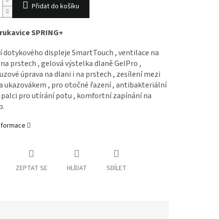
Přidat do košíku
 rukavice SPRING+
í dotykového displeje SmartTouch ,
ventilace na
 na prstech ,
gelová výstelka dlaně GelPro ,
uzové úprava na dlani i na prstech ,
zesílení mezi
a ukazovákem ,
pro otočné řazení ,
antibakteriální
 palci pro utírání potu ,
komfortní zapínání na
p.
informace
ZEPTAT SE
HLÍDAT
SDÍLET