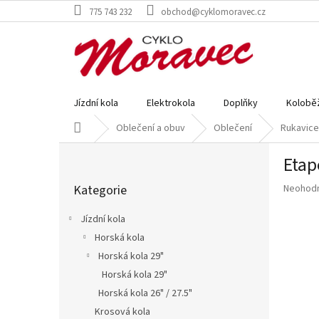
Přejít
775 743 232
obchod@cyklomoravec.cz
na
obsah
Jízdní kola
Elektrokola
Doplňky
Kolobě
Domů
Oblečení a obuv
Oblečení
Rukavice
P
Etap
o
Přeskočit
s
Průměr
Kategorie
Neohod
kategorie
t
hodnoce
r
produkt
Jízdní kola
a
je
Horská kola
n
0,0
z
Horská kola 29"
n
5
í
Horská kola 29"
hvězdič
p
Horská kola 26" / 27.5"
a
Krosová kola