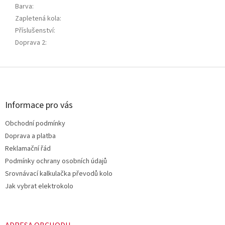
Barva
:
Zapletená kola
:
Příslušenství
:
Doprava 2
:
Z
á
p
a
Informace pro vás
t
Obchodní podmínky
í
Doprava a platba
Reklamační řád
Podmínky ochrany osobních údajů
Srovnávací kalkulačka převodů kolo
Jak vybrat elektrokolo