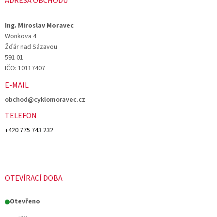
ADRESA OBCHODU
Ing. Miroslav Moravec
Wonkova 4
Žďár nad Sázavou
591 01
IČO: 10117407
E-MAIL
obchod@cyklomoravec.cz
TELEFON
+420 775 743 232
OTEVÍRACÍ DOBA
Otevřeno