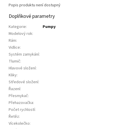
Popis produktu není dostupný
Doplňkové parametry
Kategorie
:
Pumpy
Modelový rok
:
Rám
:
Vidlice
:
Systém zamykání
:
Tlumič
:
Hlavové složení
:
Kliky
:
Středové složení
:
Řazení
:
Přesmykač
:
Přehazovačka
:
Počet rychlostí
:
Řetěz
:
Vícekolečko
: