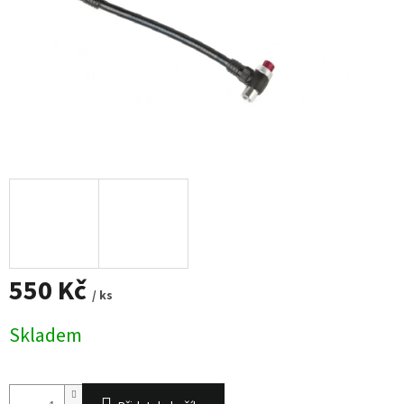
550 Kč
/ ks
Měrná
Skladem
cena: