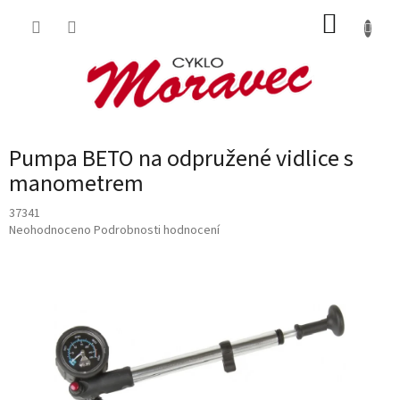
Přejít
NÁKUP
na
obsah
KOŠÍK
Pumpa BETO na odpružené vidlice s
manometrem
37341
Průměrné
Neohodnoceno
Podrobnosti hodnocení
hodnocení
produktu
je
0,0
z
5
hvězdiček.