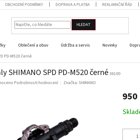
OBCHODNÍ PODMÍNKY
DOPRAVA A PLATBA
REKLAMAČNÍ ŘÁD
HLEDAT
žky
Oblečení a obuv
Údržba a servis
Novinky
Dopra
D PD-M520 černé
ly SHIMANO SPD PD-M520 černé
36100
né
noceno
Podrobnosti hodnocení
Značka:
SHIMANO
ní
950
u
Měrná
Skla
cena:
ek.