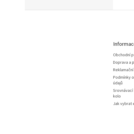
Z
á
p
a
t
Informac
í
Obchodní 
Doprava a p
Reklamační
Podmínky o
údajů
Srovnávací
kolo
Jak vybrat 