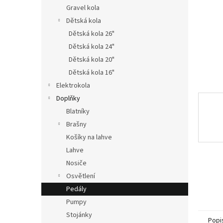
n
Gravel kola
e
Dětská kola
l
Dětská kola 26"
Dětská kola 24"
Dětská kola 20"
Dětská kola 16"
Elektrokola
Doplňky
Blatníky
Brašny
Košíky na lahve
Lahve
Nosiče
Osvětlení
Pedály
Pumpy
Stojánky
Popi