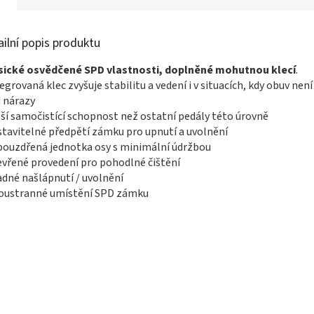
ailní popis produktu
sické osvědčené SPD vlastnosti, doplněné mohutnou klecí
.
tegrovaná klec zvyšuje stabilitu a vedení i v situacích, kdy obuv
 nárazy
pší samočistící schopnost než ostatní pedály této úrovně
stavitelné předpětí zámku pro upnutí a uvolnění
pouzdřená jednotka osy s minimální údržbou
evřené provedení pro pohodlné čištění
adné našlápnutí / uvolnění
boustranné umístění SPD zámku