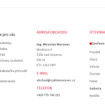
ADRESA OBCHODU
OTEVÍRA
e pro vás
podmínky
Zavřeno
Ing. Miroslav Moravec
latba
Wonkova 4
Pondělí
 řád
Žďár nad Sázavou
Úterý
591 01
chrany osobních
IČO: 10117407
Středa
 kalkulačka převodů
E-MAIL
Čtvrtek
obchod@cyklomoravec.cz
elektrokolo
Pátek
TELEFON
Sobota
+420 775 743 232
Neděle