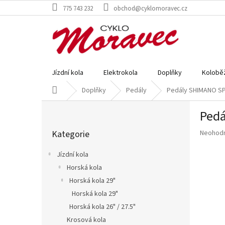
Přejít
775 743 232
obchod@cyklomoravec.cz
na
obsah
Jízdní kola
Elektrokola
Doplňky
Kolobě
Domů
Doplňky
Pedály
Pedály SHIMANO SP
P
Pedá
o
Přeskočit
s
Průměr
Kategorie
Neohod
kategorie
t
hodnoce
r
produkt
Jízdní kola
a
je
Horská kola
n
0,0
z
Horská kola 29"
n
5
í
Horská kola 29"
hvězdič
p
Horská kola 26" / 27.5"
a
Krosová kola