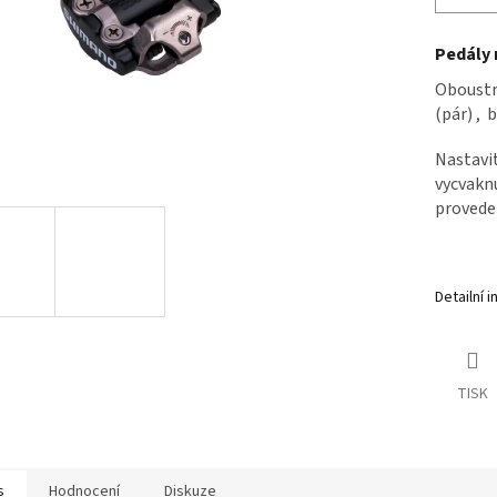
Pedály 
Oboustr
(pár) , 
Nastavit
vycvaknu
provede
Detailní 
TISK
s
Hodnocení
Diskuze