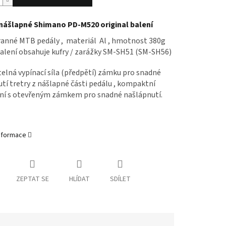
nášlapné Shimano PD-M520 original balení
anné MTB pedály , materiál Al , hmotnost 380g
balení obsahuje kufry / zarážky SM-SH51 (SM-SH56)
elná vypínací síla (předpětí) zámku pro snadné
tí tretry z nášlapné části pedálu , kompaktní
ní s otevřeným zámkem pro snadné našlápnutí.
informace
ZEPTAT SE
HLÍDAT
SDÍLET