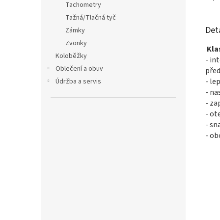
Tachometry
Tažná/Tlačná tyč
Det
Zámky
Zvonky
Kla
Koloběžky
- in
Oblečení a obuv
před
- le
Údržba a servis
- na
- za
- ot
- sn
- o