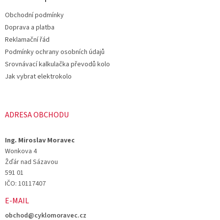
t
Obchodní podmínky
í
Doprava a platba
Reklamační řád
Podmínky ochrany osobních údajů
Srovnávací kalkulačka převodů kolo
Jak vybrat elektrokolo
ADRESA OBCHODU
Ing. Miroslav Moravec
Wonkova 4
Žďár nad Sázavou
591 01
IČO: 10117407
E-MAIL
obchod@cyklomoravec.cz