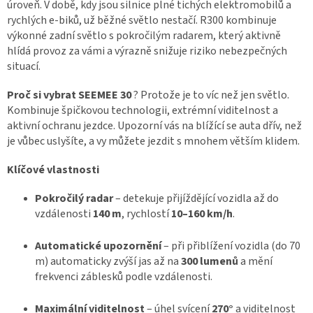
úroveň. V době, kdy jsou silnice plné tichých elektromobilů a
rychlých e-biků, už běžné světlo nestačí. R300 kombinuje
výkonné zadní světlo s pokročilým radarem, který aktivně
hlídá provoz za vámi a výrazně snižuje riziko nebezpečných
situací.
Proč si vybrat
SEEMEE 30
? Protože je to víc než jen světlo.
Kombinuje špičkovou technologii, extrémní viditelnost a
aktivní ochranu jezdce. Upozorní vás na blížící se auta dřív, než
je vůbec uslyšíte, a vy můžete jezdit s mnohem větším klidem.
Klíčové vlastnosti
Pokročilý radar
– detekuje přijíždějící vozidla až do
vzdálenosti
140 m
, rychlostí
10–160 km/h
.
Automatické upozornění
– při přiblížení vozidla (do 70
m) automaticky zvýší jas až na
300 lumenů
a mění
frekvenci záblesků podle vzdálenosti.
Maximální viditelnost
– úhel svícení
270°
a viditelnost