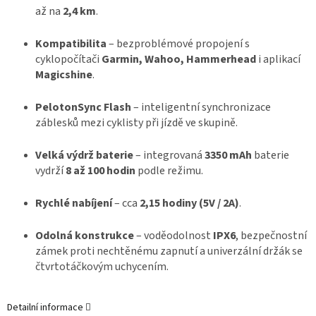
až na
2,4 km
.
Kompatibilita
– bezproblémové propojení s
cyklopočítači
Garmin, Wahoo, Hammerhead
i aplikací
Magicshine
.
PelotonSync Flash
– inteligentní synchronizace
záblesků mezi cyklisty při jízdě ve skupině.
Velká výdrž baterie
– integrovaná
3350 mAh
baterie
vydrží
8 až 100 hodin
podle režimu.
Rychlé nabíjení
– cca
2,15 hodiny (5V / 2A)
.
Odolná konstrukce
– voděodolnost
IPX6
, bezpečnostní
zámek proti nechtěnému zapnutí a univerzální držák se
čtvrtotáčkovým uchycením.
Detailní informace