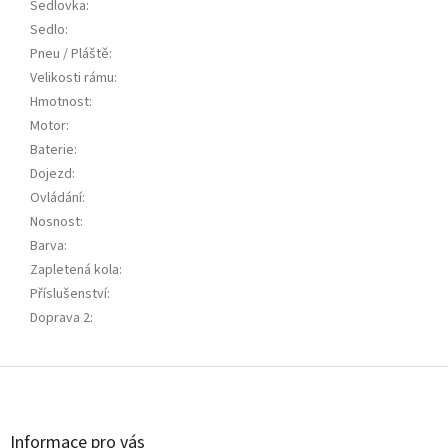
Sedlovka
:
Sedlo
:
Pneu / Pláště
:
Velikosti rámu
:
Hmotnost
:
Motor
:
Baterie
:
Dojezd
:
Ovládání
:
Nosnost
:
Barva
:
Zapletená kola
:
Příslušenství
:
Doprava 2
:
Z
á
p
a
Informace pro vás