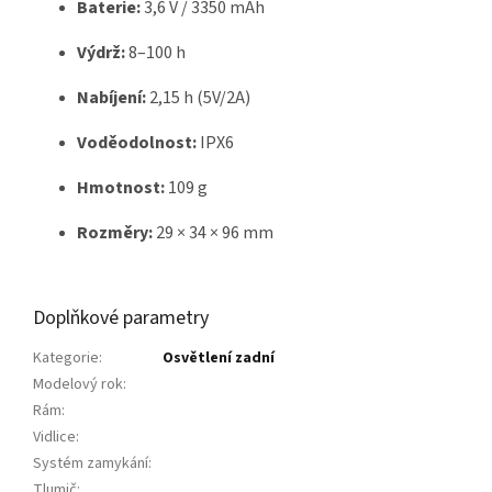
Baterie:
3,6 V / 3350 mAh
Výdrž:
8–100 h
Nabíjení:
2,15 h (5V/2A)
Voděodolnost:
IPX6
Hmotnost:
109 g
Rozměry:
29 × 34 × 96 mm
Doplňkové parametry
Kategorie
:
Osvětlení zadní
Modelový rok
:
Rám
:
Vidlice
:
Systém zamykání
:
Tlumič
: