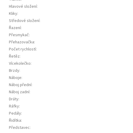
Hlavové složení
:
Kliky
:
Středové složení
:
Řazení
:
Přesmykač
:
Přehazovačka
:
Počet rychlostí
:
Řetěz
:
Vícekolečko
:
Brzdy
:
Náboje
:
Náboj přední
:
Náboj zadní
:
Dráty
:
Ráfky
:
Pedály
:
Řidítka
:
Představec
: