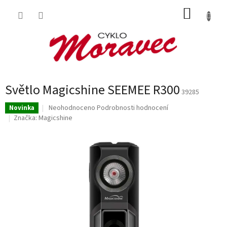
Přejít
NÁKUP
na
obsah
KOŠÍK
Světlo Magicshine SEEMEE R300
39285
Průměrné
Neohodnoceno
Podrobnosti hodnocení
Novinka
hodnocení
Značka:
Magicshine
produktu
je
0,0
z
5
hvězdiček.