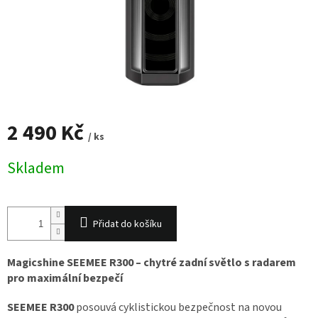
2 490 Kč
/ ks
Měrná
Skladem
cena:
Přidat do košíku
Magicshine
SEEMEE R300 – chytré zadní světlo s radarem
pro maximální bezpečí
SEEMEE R300
posouvá cyklistickou bezpečnost na novou