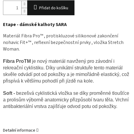
Přidat do košíku
Etape - dámské kalhoty SARA
Materiál Fibra Pro™ , protiskluzové silikonové zakončení
nohavic Fit+™ , reflexní bezpečnostní prvky , vložka Stretch
Woman.
Fibra Pro
TM
je n
ový materiál navržený pro závodní i
rekreační cyklistiku. Díky unikátní struktuře
tento materiál
skvěle odvádí pot od pokožky a je mimořádně elastický, což
přispívá k většímu
pohodlí při jízdě na kole.
S
oft -
b
ezešvá cyklistická vložka se díky proměnné tloušťce
a prolisům výborně anatomicky přizpůsobí
tvaru těla. Vrchní
antibakteriální vrstva zajišťuje odvod potu od pokožky.
Detailní informace