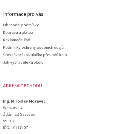
á
p
a
Informace pro vás
t
Obchodní podmínky
í
Doprava a platba
Reklamační řád
Podmínky ochrany osobních údajů
Srovnávací kalkulačka převodů kolo
Jak vybrat elektrokolo
ADRESA OBCHODU
Ing. Miroslav Moravec
Wonkova 4
Žďár nad Sázavou
591 01
IČO: 10117407