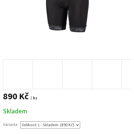
890 Kč
/ ks
Měrná
Skladem
cena:
Varianta