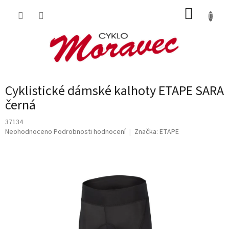
Přejít
NÁKUP
na
obsah
KOŠÍK
Cyklistické dámské kalhoty ETAPE SARA
černá
37134
Průměrné
Neohodnoceno
Podrobnosti hodnocení
Značka:
ETAPE
hodnocení
produktu
je
0,0
z
5
hvězdiček.