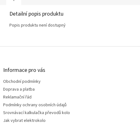
Detailní popis produktu
Popis produktu není dostupný
Z
á
p
a
Informace pro vás
t
Obchodní podmínky
í
Doprava a platba
Reklamační řád
Podmínky ochrany osobních údajů
Srovnávací kalkulačka převodů kolo
Jak vybrat elektrokolo