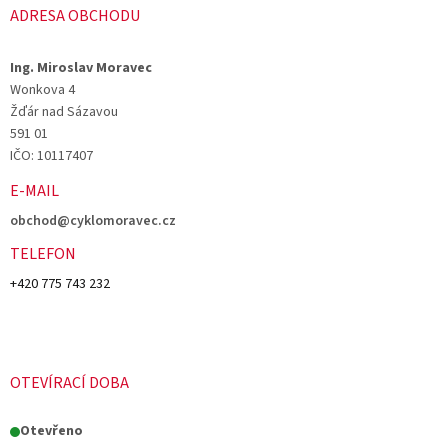
ADRESA OBCHODU
Ing. Miroslav Moravec
Wonkova 4
Žďár nad Sázavou
591 01
IČO: 10117407
E-MAIL
obchod@cyklomoravec.cz
TELEFON
+420 775 743 232
OTEVÍRACÍ DOBA
Otevřeno