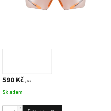
590 Kč
/ ks
Měrná
Skladem
cena: