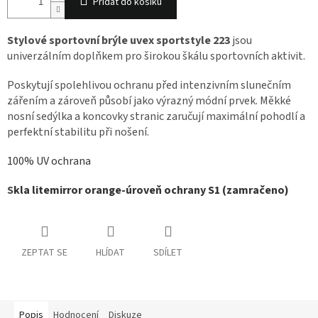
Přidat do košíku
Stylové sportovní brýle uvex sportstyle 223
jsou
univerzálním doplňkem pro širokou škálu sportovních aktivit.
Poskytují spolehlivou ochranu před intenzivním slunečním
zářením a zároveň působí jako výrazný módní prvek. Měkké
nosní sedýlka a koncovky stranic zaručují maximální pohodlí a
perfektní stabilitu při nošení.
100% UV ochrana
S
kla litemirror orange-úroveň ochrany S1 (zamračeno)
ZEPTAT SE
HLÍDAT
SDÍLET
Popis
Hodnocení
Diskuze