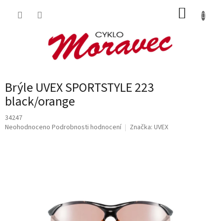
Přejít
NÁKUP
na
obsah
KOŠÍK
Brýle UVEX SPORTSTYLE 223
black/orange
34247
Průměrné
Neohodnoceno
Podrobnosti hodnocení
Značka:
UVEX
hodnocení
produktu
je
0,0
z
5
hvězdiček.