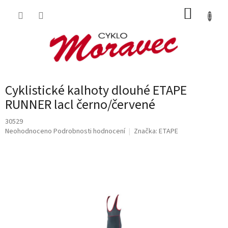
Přejít
NÁKUP
na
obsah
KOŠÍK
Cyklistické kalhoty dlouhé ETAPE
RUNNER lacl černo/červené
30529
Průměrné
Neohodnoceno
Podrobnosti hodnocení
Značka:
ETAPE
hodnocení
produktu
je
0,0
z
5
hvězdiček.