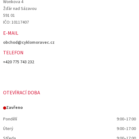
Wonkova 4
Žďár nad Sázavou
591 01
IČO: 10117407
E-MAIL
obchod@cyklomoravec.cz
TELEFON
+420 775 743 232
OTEVÍRACÍ DOBA
Zavřeno
Pondělí
9:00–17:00
Úterý
9:00–17:00
Středa
9:00–17:00