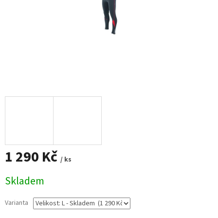
1 290 Kč
/ ks
Měrná
Skladem
cena:
Varianta