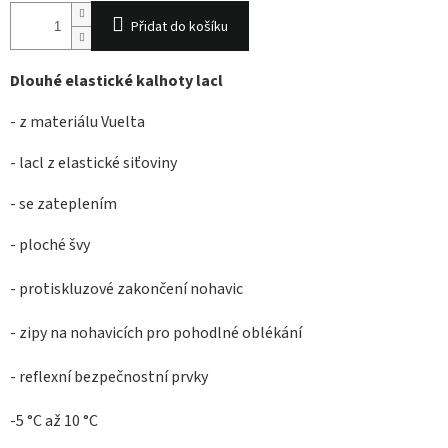
Přidat do košíku
Dlouhé elastické kalhoty lacl
- z materiálu Vuelta
- lacl z elastické siťoviny
- se zateplením
- ploché švy
- protiskluzové zakončení nohavic
- zipy na nohavicích pro pohodlné oblékání
- reflexní bezpečnostní prvky
-5 °C až 10 °C