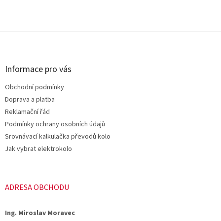
Z
á
p
a
Informace pro vás
t
Obchodní podmínky
í
Doprava a platba
Reklamační řád
Podmínky ochrany osobních údajů
Srovnávací kalkulačka převodů kolo
Jak vybrat elektrokolo
ADRESA OBCHODU
Ing. Miroslav Moravec