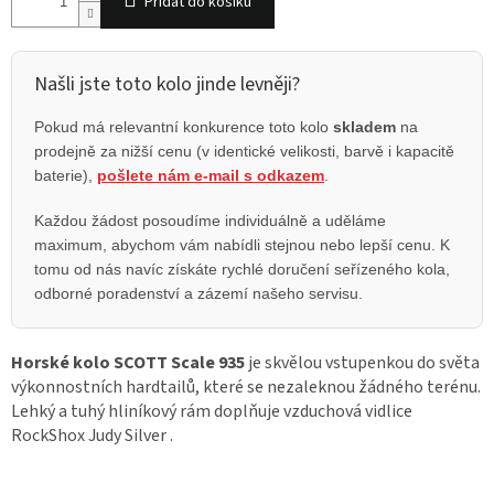
Přidat do košíku
Našli jste toto kolo jinde levněji?
Pokud má relevantní konkurence toto kolo
skladem
na
prodejně za nižší cenu (v identické velikosti, barvě i kapacitě
baterie),
pošlete nám e-mail s odkazem
.
Každou žádost posoudíme individuálně a uděláme
maximum, abychom vám nabídli stejnou nebo lepší cenu. K
tomu od nás navíc získáte rychlé doručení seřízeného kola,
odborné poradenství a zázemí našeho servisu.
Horské kolo SCOTT Scale 935
je skvělou vstupenkou do světa
výkonnostních hardtailů, které se nezaleknou žádného terénu.
Lehký a tuhý hliníkový rám doplňuje vzduchová vidlice
RockShox Judy Silver .