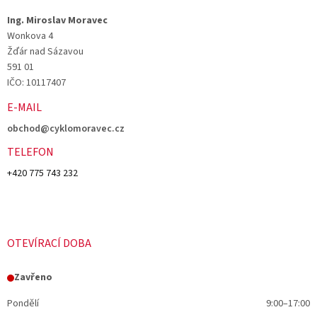
Ing. Miroslav Moravec
Wonkova 4
Žďár nad Sázavou
591 01
IČO: 10117407
E-MAIL
obchod@cyklomoravec.cz
TELEFON
+420 775 743 232
OTEVÍRACÍ DOBA
Zavřeno
Pondělí
9:00–17:00