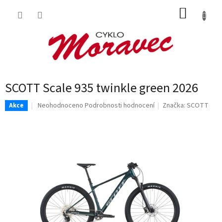
Přejít
NÁKUP
na
obsah
KOŠÍK
SCOTT Scale 935 twinkle green 2026
Průměrné
Neohodnoceno
Podrobnosti hodnocení
Značka:
SCOTT
Akce
hodnocení
produktu
je
0,0
z
5
hvězdiček.