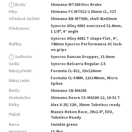
?
Brzdy
:
Shimano MT200 Disc Brake
Kliky
:
Shimano FC-MT512-1 55mm CL, 32T
Středové složení
:
Shimano BB-MT500, shell 41x92mm
Syncros Alloy 6061 oversized 31.8mm,
Představec
:
1 1/8", 6° angle
Syncros Alloy 6061 T shape Flat, 9°,
Řidítka
:
740mm Syncros Performance XC lock-
on grips
?
Sedlovka
:
Syncros Duncan Dropper, 31.6mm
Sedlo
:
Syncros Belcarra Regular 2.5
Náboj přední
:
Formula CL-811, 15x110mm
Formula CL-548M, 12x148mm, Micro
Náboj zadní
:
Spline
Řetěz
:
Shimano CN-M6100
Vícekolečko
:
Shimano Deore CS-M6100-12, 10-51 T
Ráfky
:
Alex X-25/ 32H, 25mm Tubeless ready
Maxxis Rekon Race, 29x2.4", EXO,
Pláště
:
Tubeless Ready
Barva
:
twinkle green
Hmotnost
:
13.8kg