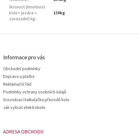
Nosnost (hmotnost
kola + jezdce +
130kg
zavazadel) kg
:
Z
á
p
a
Informace pro vás
t
Obchodní podmínky
í
Doprava a platba
Reklamační řád
Podmínky ochrany osobních údajů
Srovnávací kalkulačka převodů kolo
Jak vybrat elektrokolo
ADRESA OBCHODU