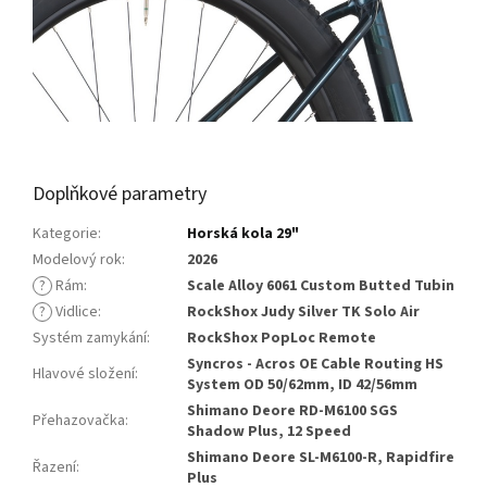
Doplňkové parametry
Kategorie
:
Horská kola 29"
Modelový rok
:
2026
?
Rám
:
Scale Alloy 6061 Custom Butted Tubin
?
Vidlice
:
RockShox Judy Silver TK Solo Air
Systém zamykání
:
RockShox PopLoc Remote
Syncros - Acros OE Cable Routing HS
Hlavové složení
:
System OD 50/62mm, ID 42/56mm
Shimano Deore RD-M6100 SGS
Přehazovačka
:
Shadow Plus, 12 Speed
Shimano Deore SL-M6100-R, Rapidfire
Řazení
:
Plus