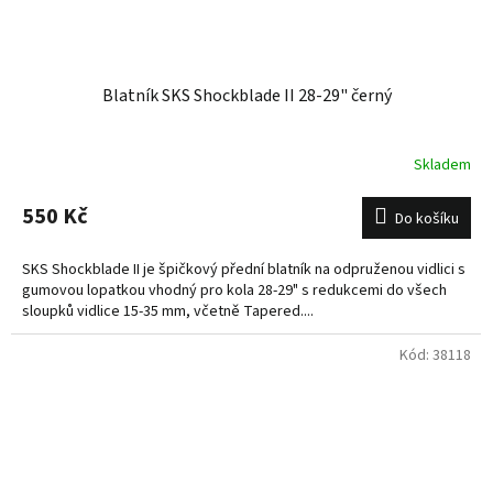
Blatník SKS Shockblade II 28-29" černý
Skladem
550 Kč
Do košíku
SKS Shockblade II je špičkový přední blatník na odpruženou vidlici s
gumovou lopatkou vhodný pro kola 28-29" s redukcemi do všech
sloupků vidlice 15-35 mm, včetně Tapered....
Kód:
38118