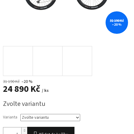
31 190 Kč
–20 %
31 190 Kč
–20 %
24 890 Kč
/ ks
Měrná
Zvolte variantu
cena:
Varianta