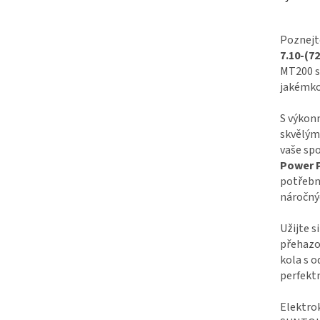
Poznejt
7.10-(7
MT200 s
jakémko
S výkon
skvělým
vaše spo
Power 
potřebn
náročnýc
Užijte s
přehazov
kola s 
perfektn
Elektro