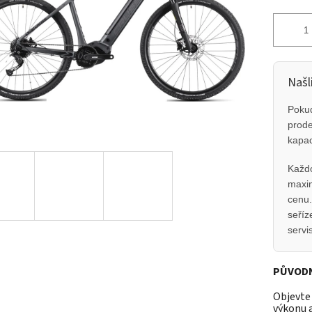
Našli
Pokud
prode
kapac
Každo
maxim
cenu.
seříz
servi
PŮVODNÍ
Objevte
výkonu a