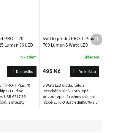
Další
el PRO-T 70
Světlo přední PRO-T Plus
produkt
25 Lumen 36 LED
700 Lumen 5 Watt LED
přes USB
dioda USB
Skladem
Skladem
495 Kč
Do košíku
Do košíku
dní PRO-T Plus 70
5 Watt LED dioda, tělo z
hips LED diod
leteckého hliníku pro lepší
řes USB 6217 36
odvod tepla. 4 režimy svícení:
ipů, 2 intezity
nízké(25%-9h),střední(50%-3,5h),střední
0%,50%), 3x blikání
(75%-2h),vysoké(100%-1,5h. 4
ro USB kabelu,
režimy blikání: 25%...