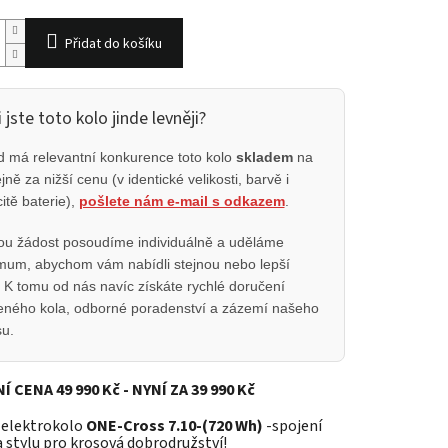
Přidat do košíku
 jste toto kolo jinde levněji?
 má relevantní konkurence toto kolo
skladem
na
jně za nižší cenu (v identické velikosti, barvě i
itě baterie),
pošlete nám e-mail s odkazem
.
u žádost posoudíme individuálně a uděláme
um, abychom vám nabídli stejnou nebo lepší
 K tomu od nás navíc získáte rychlé doručení
eného kola, odborné poradenství a zázemí našeho
su.
 CENA 49 990 Kč - NYNÍ ZA 39 990 Kč
 elektrokolo
ONE-Cross 7.10-(720 Wh)
-spojení
 stylu pro krosová dobrodružství!