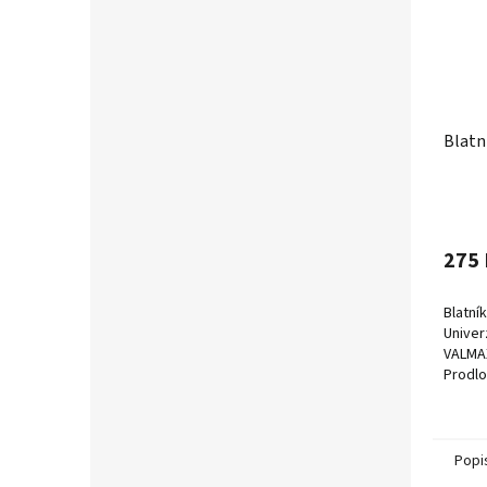
Blatn
275 
Blatní
Univer
VALMAX 
Prodlo
spoleh
nečisto
Popi