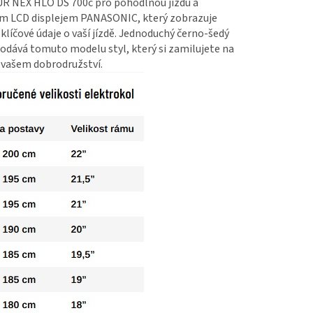
 NEX HLO DS 700c pro pohodlnou jízdu a
m LCD displejem PANASONIC, který zobrazuje
klíčové údaje o vaší jízdě. Jednoduchý černo-šedý
odává tomuto modelu styl, který si zamilujete na
vašem dobrodružství.