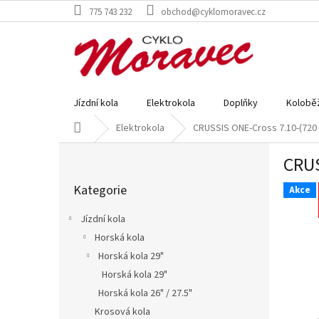
Přejít
775 743 232
obchod@cyklomoravec.cz
na
obsah
Jízdní kola
Elektrokola
Doplňky
Kolobě
Domů
Elektrokola
CRUSSIS ONE-Cross 7.10-(720
P
CRUS
o
Přeskočit
s
Kategorie
kategorie
Akce
t
r
Jízdní kola
a
Horská kola
n
Horská kola 29"
n
í
Horská kola 29"
p
Horská kola 26" / 27.5"
a
Krosová kola