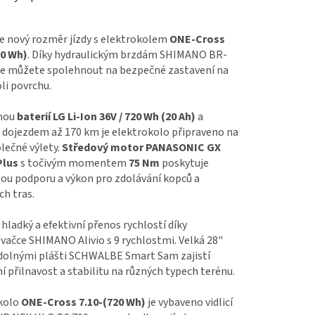
e nový rozměr jízdy s elektrokolem
ONE-Cross
20 Wh)
. Díky hydraulickým brzdám SHIMANO BR-
e můžete spolehnout na bezpečné zastavení na
li povrchu.
nou
baterií LG Li-Ion 36V / 720 Wh (20 Ah)
a
 dojezdem až 170 km je elektrokolo připraveno na
lečné výlety.
Středový motor PANASONIC GX
Plus
s točivým momentem
75 Nm
poskytuje
ou podporu a výkon pro zdolávání kopců a
h tras.
i hladký a efektivní přenos rychlostí díky
ačce SHIMANO Alivio s 9 rychlostmi. Velká 28"
odolnými plášti SCHWALBE Smart Sam zajistí
í přilnavost a stabilitu na různých typech terénu.
kolo
ONE-Cross 7.10-(720 Wh)
je vybaveno vidlicí