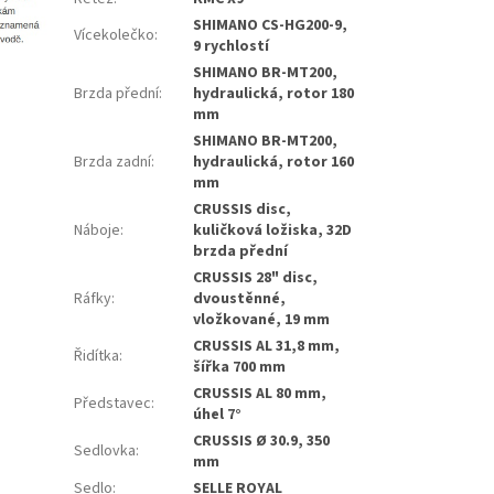
SHIMANO CS-HG200-9,
Vícekolečko
:
9 rychlostí
SHIMANO BR-MT200,
Brzda přední
:
hydraulická, rotor 180
mm
SHIMANO BR-MT200,
Brzda zadní
:
hydraulická, rotor 160
mm
CRUSSIS disc,
Náboje
:
kuličková ložiska, 32D
brzda přední
CRUSSIS 28" disc,
Ráfky
:
dvoustěnné,
vložkované, 19 mm
CRUSSIS AL 31,8 mm,
Řidítka
:
šířka 700 mm
CRUSSIS AL 80 mm,
Představec
:
úhel 7°
CRUSSIS Ø 30.9, 350
Sedlovka
:
mm
Sedlo
:
SELLE ROYAL