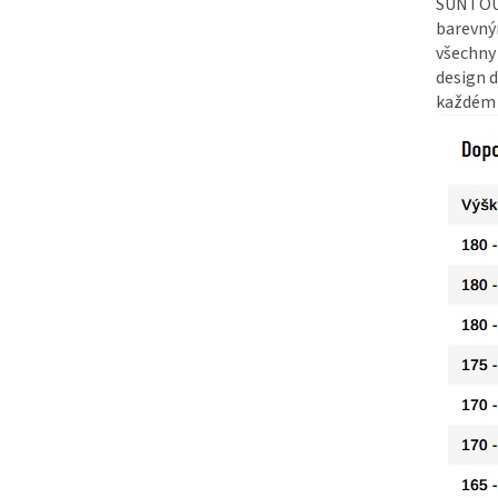
SUNTOUR
barevný
všechny 
design d
každém 