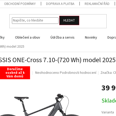
OBCHODNÍ PODMÍNKY
DOPRAVA A PLATBA
REKLAMAČNÍ ŘÁD
HLEDAT
žky
Oblečení a obuv
Údržba a servis
Novinky
Dopra
 Wh) model 2025
SIS ONE-Cross 7.10-(720 Wh) model 2025
Doručíme
Průměrné
Neohodnoceno
Podrobnosti hodnocení
Značka:
C
osobně až k
Vám domů
hodnocení
produktu
39 
je
0,0
Měrná
z
Skla
cena:
5
hvězdiček.
Varianta