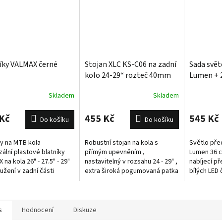
íky VALMAX černé
Stojan XLC KS-C06 na zadní
Sada svět
kolo 24-29“ rozteč 40mm
Lumen + 
nabíjecí 
Skladem
Skladem
Kč
455 Kč
545 Kč
Do košíku
Do košíku
ky na MTB kola
Robustní stojan na kola s
Světlo pře
zální plastové blatníky
přímým upevněním ,
Lumen 36 c
na kola 26" - 27.5" - 29"
nastavitelný v rozsahu 24 - 29" ,
nabíjecí p
užení v zadní části
extra široká pogumovaná patka
bílých LED č
livě zachytí většinu
pro větší stabilitu , max.
svícení (10
t , kvalitní zpracování ,...
zatížení 35 kg , doporučeno
včetně mic
pro...
dobíjecí...
s
Hodnocení
Diskuze