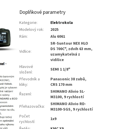
Doplňkové parametry
Kategorie
:
Elektrokola
Modelový rok
:
2025
Rám
:
Alu 6061
SR-Suntour NEX HLO
DS 700C", zdvih 63 mm,
Vidlice
:
uzamykatelná z
vidilice
Hlavové
SEMI 1 1/8"
složení
:
Převodník a
Panasonic 38 zubů,
kliky
:
CRS 170 mm
SHIMANO Alivio SL-
Řazení
:
M3100, 9 rychlostí
SHIMANO Alivio RD-
Přehazovačka
:
M3100-SGS, 9 rychlostí
Počet
1x9
rychlostí
:
Řetěz
:
KMC X9