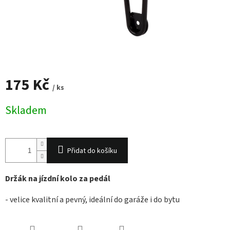
175 Kč
/ ks
Měrná
Skladem
cena:
Přidat do košíku
Držák na jízdní kolo za pedál
- velice kvalitní a pevný, ideální do garáže i do bytu