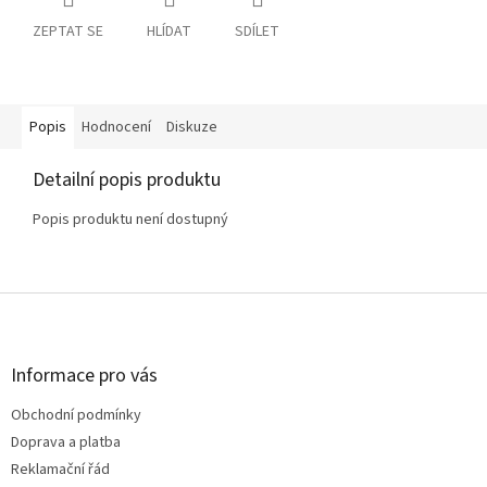
ZEPTAT SE
HLÍDAT
SDÍLET
Popis
Hodnocení
Diskuze
Detailní popis produktu
Popis produktu není dostupný
Z
á
p
a
Informace pro vás
t
Obchodní podmínky
í
Doprava a platba
Reklamační řád