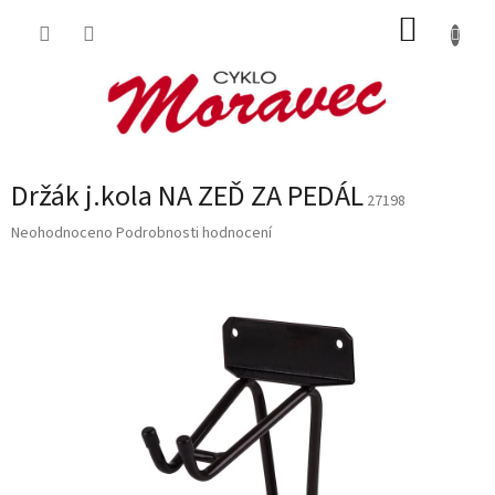
Přejít
NÁKUP
na
obsah
KOŠÍK
Držák j.kola NA ZEĎ ZA PEDÁL
27198
Průměrné
Neohodnoceno
Podrobnosti hodnocení
hodnocení
produktu
je
0,0
z
5
hvězdiček.