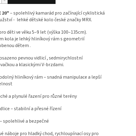
 20"
– spolehlivý kamarád pro začínající cyklistická
žství - lehké dětské kolo české značky MRX.
ro děti ve věku 5–9 let (výška 100–135cm).
 kola je lehký hliníkový rám s geometrií
obenou dětem .
osazeno pevnou vidlicí , sedmirychlostní
vačkou a klasickými V-brzdami.
odolný hliníkový rám – snadná manipulace a lepší
elnost
ché a plynulé řazení pro různé terény
dlice – stabilní a přesné řízení
 – spolehlivé a bezpečné
é náboje pro hladký chod, rychloupínací osy pro