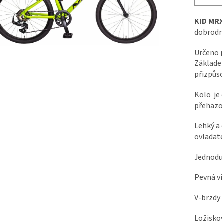
KID MRX
dobrodru
Určeno p
Základem
přizpůs
Kolo je 
přehazo
Lehký a 
ovladat
Jednodu
Pevná vi
V-brzdy
Ložiskov