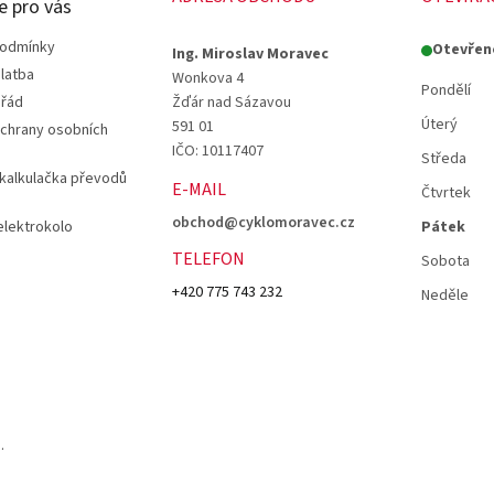
e pro vás
podmínky
Otevřen
Ing. Miroslav Moravec
latba
Wonkova 4
Pondělí
 řád
Žďár nad Sázavou
Úterý
591 01
chrany osobních
IČO: 10117407
Středa
 kalkulačka převodů
E-MAIL
Čtvrtek
obchod@cyklomoravec.cz
elektrokolo
Pátek
TELEFON
Sobota
+420 775 743 232
Neděle
.