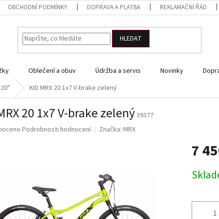
OBCHODNÍ PODMÍNKY
DOPRAVA A PLATBA
REKLAMAČNÍ ŘÁD
HLEDAT
žky
Oblečení a obuv
Údržba a servis
Novinky
Dopra
 20"
KID MRX 20 1x7 V-brake zelený
MRX 20 1x7 V-brake zelený
39377
né
noceno
Podrobnosti hodnocení
Značka:
MRX
ní
7 4
u
Měrná
Skla
cena:
ek.