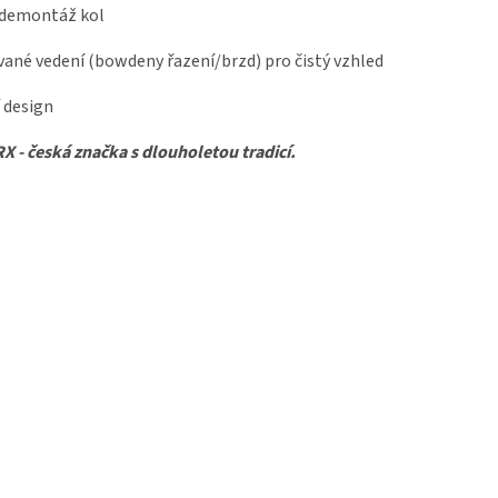
 demontáž kol
ané vedení (bowdeny řazení/brzd) pro čistý vzhled
 design
 - česká značka s dlouholetou tradicí.