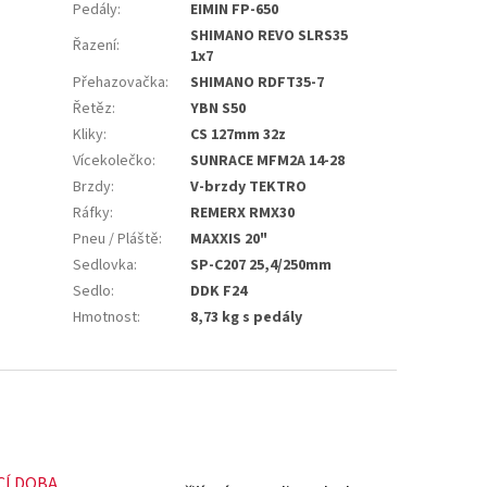
Pedály
:
EIMIN FP-650
SHIMANO REVO SLRS35
Řazení
:
1x7
Přehazovačka
:
SHIMANO RDFT35-7
Řetěz
:
YBN S50
Kliky
:
CS 127mm 32z
Vícekolečko
:
SUNRACE MFM2A 14-28
Brzdy
:
V-brzdy TEKTRO
Ráfky
:
REMERX RMX30
Pneu / Pláště
:
MAXXIS 20"
Sedlovka
:
SP-C207 25,4/250mm
Sedlo
:
DDK F24
Hmotnost
:
8,73 kg s pedály
CÍ DOBA