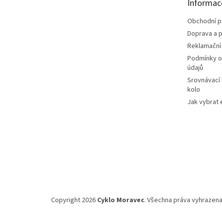
Informac
í
Obchodní 
Doprava a p
Reklamační
Podmínky o
údajů
Srovnávací
kolo
Jak vybrat 
Copyright 2026
Cyklo Moravec
. Všechna práva vyhrazena