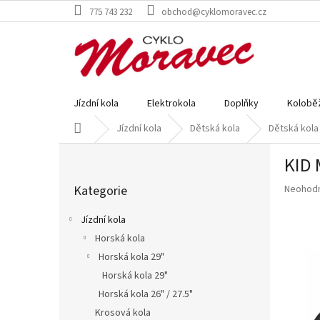
Přejít
775 743 232
obchod@cyklomoravec.cz
na
obsah
Jízdní kola
Elektrokola
Doplňky
Kolobě
Domů
Jízdní kola
Dětská kola
Dětská kola
P
KID 
o
Přeskočit
s
Průměr
Kategorie
Neohod
kategorie
t
hodnoce
r
produkt
Jízdní kola
a
je
Horská kola
n
0,0
z
Horská kola 29"
n
5
í
Horská kola 29"
hvězdič
p
Horská kola 26" / 27.5"
a
Krosová kola