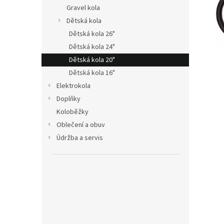
n
Gravel kola
e
Dětská kola
l
Dětská kola 26"
Dětská kola 24"
Dětská kola 20"
Dětská kola 16"
Elektrokola
Doplňky
Koloběžky
Oblečení a obuv
Údržba a servis