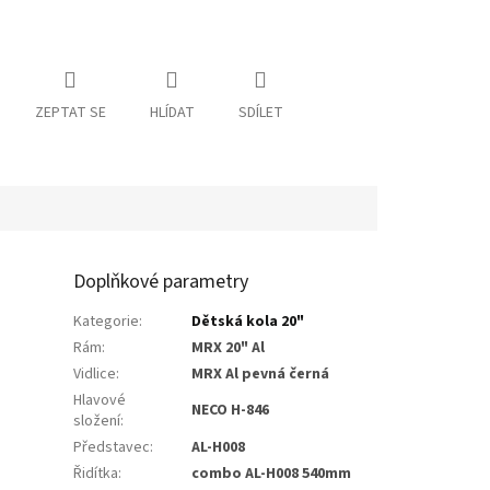
ZEPTAT SE
HLÍDAT
SDÍLET
Doplňkové parametry
Kategorie
:
Dětská kola 20"
Rám
:
MRX 20" Al
Vidlice
:
MRX Al pevná černá
Hlavové
NECO H-846
složení
:
Představec
:
AL-H008
Řidítka
:
combo AL-H008 540mm