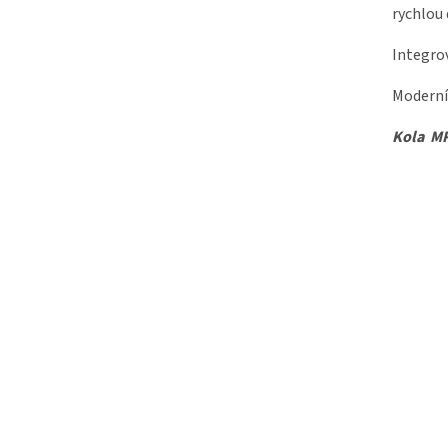
rychlou
Integrov
Moderní
Kola MRX