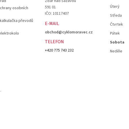
 řád
Žďár nad Sázavou
Úterý
591 01
chrany osobních
IČO: 10117407
Středa
 kalkulačka převodů
E-MAIL
Čtvrtek
obchod@cyklomoravec.cz
elektrokolo
Pátek
TELEFON
Sobota
+420 775 743 232
Neděle
.