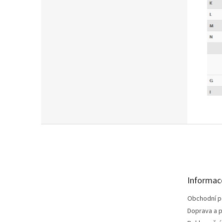
Z
á
p
a
t
Informac
í
Obchodní 
Doprava a p