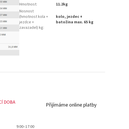
Hmotnost
:
11.2kg
Nosnost
(hmotnost kola +
kolo, jezdec +
jezdce +
batožina max. 65 kg
zavazadel) kg
:
CÍ DOBA
Přijímáme online platby
9:00–17:00