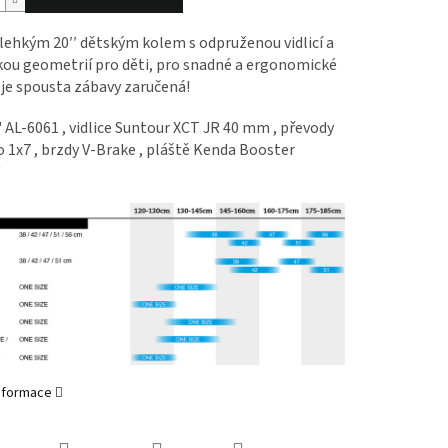
lehkým 20′′ dětským kolem s odpruženou vidlicí a
kou geometrií pro děti, pro snadné a ergonomické
 je spousta zábavy zaručená!
AL-6061 , vidlice Suntour XCT JR 40 mm , převody
1x7 , brzdy V-Brake , pláště Kenda Booster
"
informace