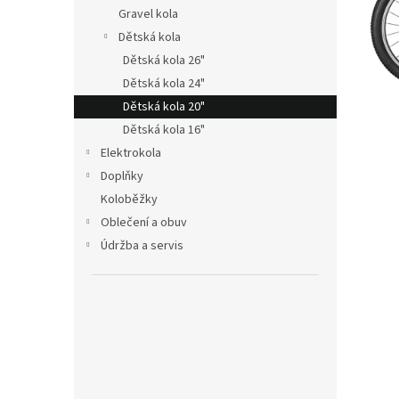
n
Gravel kola
e
Dětská kola
l
Dětská kola 26"
Dětská kola 24"
Dětská kola 20"
Dětská kola 16"
Elektrokola
Doplňky
Koloběžky
Oblečení a obuv
Údržba a servis