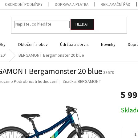
OBCHODNÍ PODMÍNKY
DOPRAVA A PLATBA
REKLAMAČNÍ ŘÁD
HLEDAT
žky
Oblečení a obuv
Údržba a servis
Novinky
Dopra
 20"
BERGAMONT Bergamonster 20 blue
GAMONT Bergamonster 20 blue
38678
né
noceno
Podrobnosti hodnocení
Značka:
BERGAMONT
ní
5 9
u
Měrná
Skla
cena:
ek.