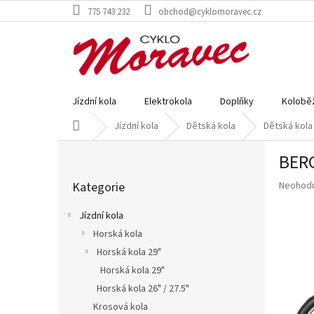
Přejít
775 743 232
obchod@cyklomoravec.cz
na
obsah
Jízdní kola
Elektrokola
Doplňky
Kolobě
Domů
Jízdní kola
Dětská kola
Dětská kola
P
BER
o
Přeskočit
s
Průměr
Kategorie
Neohod
kategorie
t
hodnoce
r
produkt
Jízdní kola
a
je
Horská kola
n
0,0
z
Horská kola 29"
n
5
í
Horská kola 29"
hvězdič
p
Horská kola 26" / 27.5"
a
Krosová kola