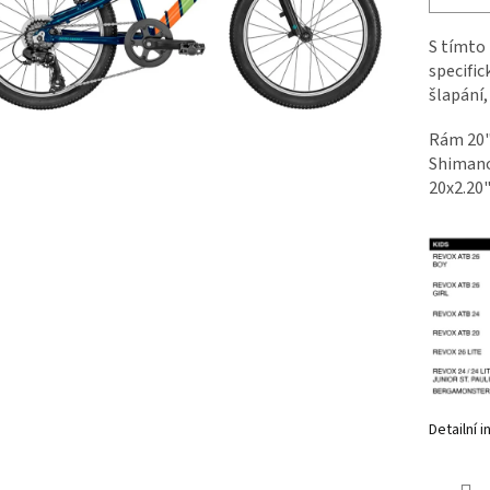
S tímto 
specific
šlapání,
Rám 20" 
Shimano 
20x2.20
Detailní 