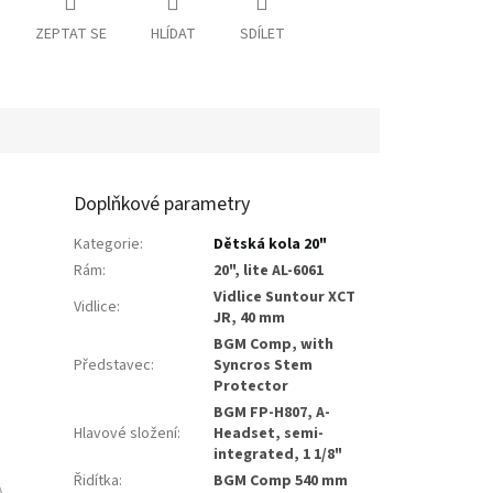
ZEPTAT SE
HLÍDAT
SDÍLET
Doplňkové parametry
Kategorie
:
Dětská kola 20"
Rám
:
20", lite AL-6061
Vidlice Suntour XCT
Vidlice
:
JR, 40 mm
BGM Comp, with
Představec
:
Syncros Stem
Protector
BGM FP-H807, A-
Hlavové složení
:
Headset, semi-
integrated, 1 1/8"
Řidítka
:
BGM Comp 540 mm