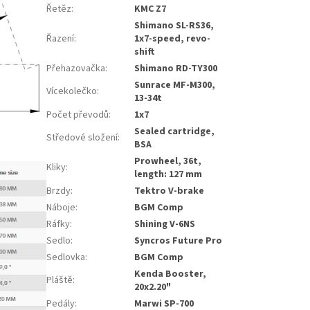
Řetěz
:
KMC Z7
Shimano SL-RS36,
Řazení
:
1x7-speed, revo-
shift
Přehazovačka
:
Shimano RD-TY300
Sunrace MF-M300,
Vícekolečko
:
13-34t
Počet převodů
:
1x7
Sealed cartridge,
Středové složení
:
BSA
Prowheel, 36t,
Kliky
:
length: 127 mm
Brzdy
:
Tektro V-brake
Náboje
:
BGM Comp
Ráfky
:
Shining V-6NS
Sedlo
:
Syncros Future Pro
Sedlovka
:
BGM Comp
Kenda Booster,
Pláště
:
20x2.20"
Pedály
:
Marwi SP-700