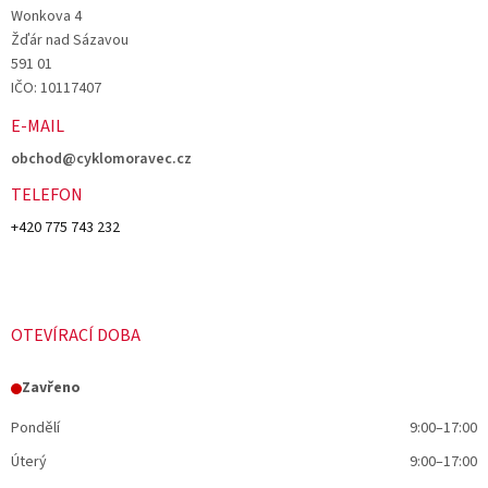
Wonkova 4
Žďár nad Sázavou
591 01
IČO: 10117407
E-MAIL
obchod@cyklomoravec.cz
TELEFON
+420 775 743 232
OTEVÍRACÍ DOBA
Zavřeno
Pondělí
9:00–17:00
Úterý
9:00–17:00