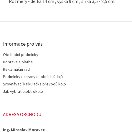
Rozměry - délka 14 cm , výška 9 cm , šířka 3,5 - 8,5 cm.
Z
á
p
a
Informace pro vás
t
Obchodní podmínky
í
Doprava a platba
Reklamační řád
Podmínky ochrany osobních údajů
Srovnávací kalkulačka převodů kolo
Jak vybrat elektrokolo
ADRESA OBCHODU
Ing. Miroslav Moravec