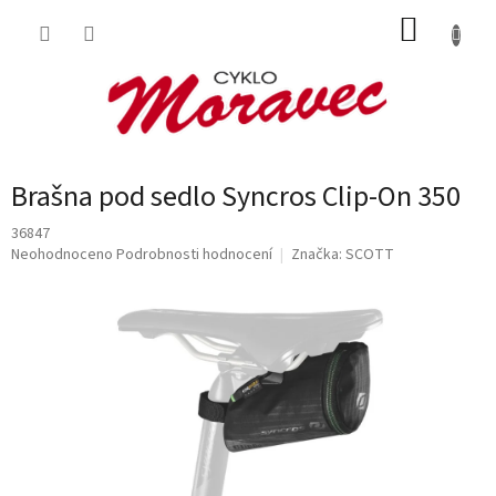
Přejít
NÁKUP
na
obsah
KOŠÍK
Brašna pod sedlo Syncros Clip-On 350
36847
Průměrné
Neohodnoceno
Podrobnosti hodnocení
Značka:
SCOTT
hodnocení
produktu
je
0,0
z
5
hvězdiček.