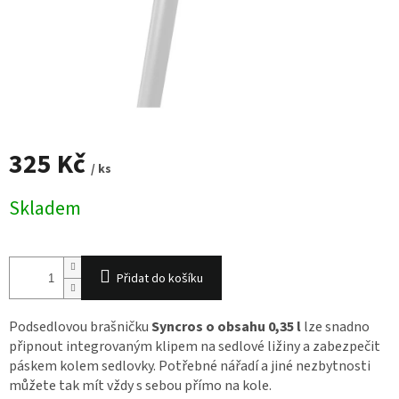
325 Kč
/ ks
Měrná
Skladem
cena:
Přidat do košíku
Podsedlovou brašničku
Syncros o obsahu 0,35 l
lze snadno
připnout integrovaným klipem na sedlové ližiny a zabezpečit
páskem kolem sedlovky. Potřebné nářadí a jiné nezbytnosti
můžete tak mít vždy s sebou přímo na kole.