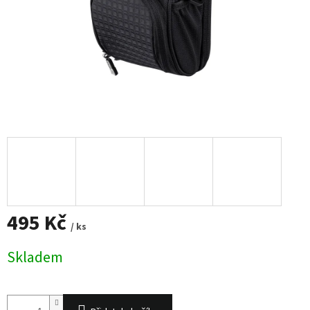
495 Kč
/ ks
Měrná
Skladem
cena: