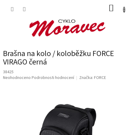
Přejít
NÁKUP
na
obsah
KOŠÍK
Brašna na kolo / koloběžku FORCE
VIRAGO černá
38425
Průměrné
Neohodnoceno
Podrobnosti hodnocení
Značka:
FORCE
hodnocení
produktu
je
0,0
z
5
hvězdiček.