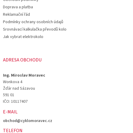
í
Doprava a platba
Reklamační řád
Podmínky ochrany osobních údajů
Srovnávací kalkulačka převodů kolo
Jak vybrat elektrokolo
ADRESA OBCHODU
Ing. Miroslav Moravec
Wonkova 4
Žďár nad Sázavou
591 01
IČO: 10117407
E-MAIL
obchod@cyklomoravec.cz
TELEFON