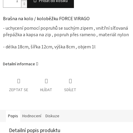
Přidat do košíku
Brašna na kolo / koloběžku FORCE VIRAGO
- uchycení pomocí popruhů se suchým zipem , vnitřní síťovaná
přepážka a kapsa na zip , popruh přes rameno , materiál nylon
- délka 18cm, šířka 12cm, výška 8cm , objem 1l
Detailní informace
ZEPTAT SE
HLÍDAT
SDÍLET
Popis
Hodnocení
Diskuze
Detailní popis produktu